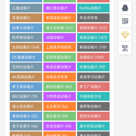
(389)
(386)
(359)
儿童动画片
魔幻类动画片
Netflix动画片
(350)
(286)
(280)
双语动画片
多国语言动画片
年会员专享
(253)
(242)
(233)
加拿大动画片
迪士尼动画 (227)
英国动画片 (212)
(228)
机甲类动画片
法国动画片
英语动画片 (187)
(205)
(204)
繁
女孩动画片 (164)
上海美术电影制
韩国动画片 (118)
片厂 (121)
DC漫威动画片
尼克频道动画片
动画短片 (108)
(112)
(108)
无对白动画片
英语启蒙动画片
科普动画片 (93)
(96)
(95)
4K高清动画片
终身会员专享
英语学习动画片
(91)
(88)
(83)
梦工场动画片
励志动画片 (82)
梦工厂动画片
(83)
(81)
BBC动画片 (79)
习惯养成动画片
中国传统文化
(64)
(61)
迪士尼动画片
公主系列 (56)
俄罗斯动画片
(59)
(55)
男孩动画片 (52)
芭比系列 (49)
西班牙动画片
(46)
亲子纪录片 (46)
恐龙动画片 (45)
澳大利亚动画片
(45)
蝙蝠侠 (42)
安全教育 (41)
意大利动画片