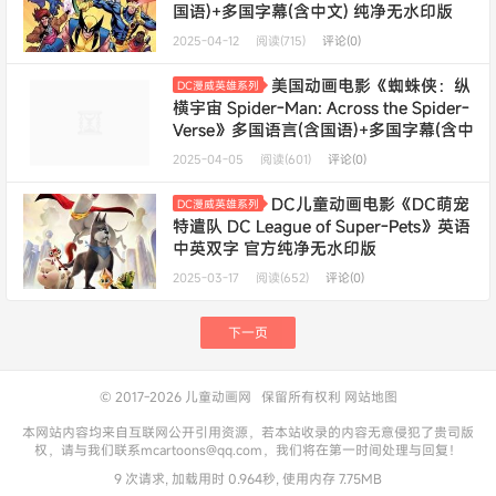
国语)+多国字幕(含中文) 纯净无水印版
480P/MKV/32G 动画片X战警下载---
终
2025-04-12
阅读(715)
评论(0)
身会员专享
美国动画电影《蜘蛛侠：纵
DC漫威英雄系列
横宇宙 Spider-Man: Across the Spider-
Verse》多国语言(含国语)+多国字幕(含中
文) 官方纯净无水印版 540P/MKV/5.85G
2025-04-05
阅读(601)
评论(0)
动画片蜘蛛侠下载
DC儿童动画电影《DC萌宠
DC漫威英雄系列
特遣队 DC League of Super-Pets》英语
中英双字 官方纯净无水印版
1080P/MKV/2.38G 动画片DC萌宠特遣队
2025-03-17
阅读(652)
评论(0)
下载
下一页
© 2017-2026
儿童动画网
保留所有权利
网站地图
本网站内容均来自互联网公开引用资源，若本站收录的内容无意侵犯了贵司版
权，请与我们联系mcartoons@qq.com，我们将在第一时间处理与回复！
9 次请求, 加载用时 0.964秒, 使用内存 7.75MB