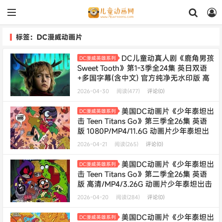
标签：DC漫威动画片
DC儿童动真人剧《鹿角男孩
DC漫威英雄系列
Sweet Tooth》第1-3季全24集 英日双语
+多国字幕(含中文) 官方纯净无水印版 高
码1080P/MKV/34.2G 动画片鹿角男孩下
2026-04-30
阅读(477)
评论(0)
载
年会员专享
美国DC动画片《少年泰坦出
DC漫威英雄系列
击 Teen Titans Go》第三季全26集 英语
版 1080P/MP4/11.6G 动画片少年泰坦出
击全集下载
2026-04-21
阅读(265)
评论(0)
美国DC动画片《少年泰坦出
DC漫威英雄系列
击 Teen Titans Go》第二季全26集 英语
版 高清/MP4/3.26G 动画片少年泰坦出击
全集下载
2026-04-20
阅读(284)
评论(0)
美国DC动画片《少年泰坦出
DC漫威英雄系列