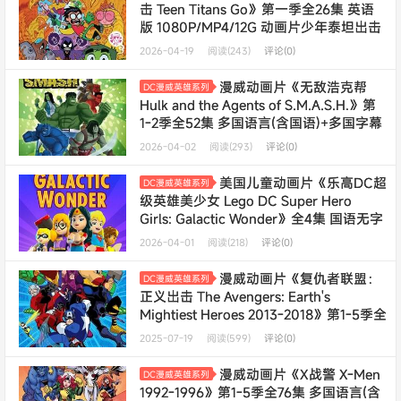
击 Teen Titans Go》第一季全26集 英语
版 1080P/MP4/12G 动画片少年泰坦出击
全集下载
2026-04-19
阅读(243)
评论(0)
漫威动画片《无敌浩克帮
DC漫威英雄系列
Hulk and the Agents of S.M.A.S.H.》第
1-2季全52集 多国语言(含国语)+多国字幕
(含中文) 纯净无水印版 720P/MKV/53.4G
2026-04-02
阅读(293)
评论(0)
动画片无敌浩克帮下载---
终身会员专享
美国儿童动画片《乐高DC超
DC漫威英雄系列
级英雄美少女 Lego DC Super Hero
Girls: Galactic Wonder》全4集 国语无字
纯净无水印版 4K超清/2160P/MP4/688M
2026-04-01
阅读(218)
评论(0)
动画片乐高DC超级英雄美少女下载
漫威动画片《复仇者联盟：
DC漫威英雄系列
正义出击 The Avengers: Earth's
Mightiest Heroes 2013-2018》第1-5季全
127集 多国语言(含国语)+多国字幕(含中
2025-07-19
阅读(599)
评论(0)
文) 纯净无水印版 720P/MKV/127G 动画
片复仇者联盟下载---
终身会员专享
漫威动画片《X战警 X-Men
DC漫威英雄系列
1992-1996》第1-5季全76集 多国语言(含