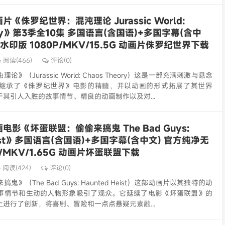
《侏罗纪世界：混沌理论 Jurassic World:
eory》第3季全10集 多国语言(含国语)+多国字幕(含中
水印版 1080P/MKV/15.5G 动画片侏罗纪世界下载
阅读(466)
评论(0)
》（Jurassic World: Chaos Theory）这是一部充满刺激与悬念
继承了《侏罗纪世界》电影的精髓，并以动画的形式拓展了其世界
其引人入胜的故事情节、精良的动画制作以及对...
影《坏蛋联盟：偷偷来搞鬼 The Bad Guys:
Heist》多国语言(含国语)+多国字幕(含中文) 官方纯净无
P/MKV/1.65G 动画片坏蛋联盟下载
阅读(424)
评论(0)
》（The Bad Guys: Haunted Heist）这部动画片以其独特的动
事情节和生动的人物形象吸引了观众。它延续了电影《坏蛋联盟》的
进行了创新，将喜剧、冒险和一点点悬疑元素融...