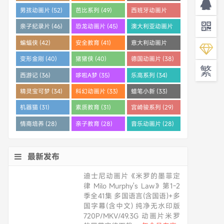
(59)
(55)
男孩动画片 (52)
芭比系列 (49)
西班牙动画片
(46)
亲子纪录片 (46)
恐龙动画片 (45)
澳大利亚动画片
(45)
蝙蝠侠 (42)
安全教育 (41)
意大利动画片
(41)
变形金刚 (40)
猪猪侠 (40)
德国动画片 (38)
繁
西游记 (36)
哆啦A梦 (35)
乐高系列 (34)
精灵宝可梦 (34)
科幻动画片 (33)
蜡笔小新 (33)
机器猫 (31)
素质教育 (31)
宫崎骏系列 (29)
情商培养 (28)
亲子教育 (28)
音乐动画片 (28)
最新发布
迪士尼动画片《米罗的墨菲定
律 Milo Murphy's Law》第1-2
季全41集 多国语言(含国语)+多
国字幕(含中文) 纯净无水印版
720P/MKV/49.3G 动画片米罗