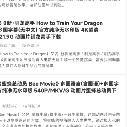
奇妙冒险故事。这部动画片以其独...
·驯龙高手 How to Train Your Dragon
+多国字幕(无中文) 官方纯净无水印版 4K超清
V/21.9G 动画片驯龙高手下载
阅读(435)
评论(0)
 to Train Your Dragon）又名: 新驯龙高手 / 驯龙高手 / 驯龙高手
;将《驯龙高手》改编为真人电影无疑面临一个独特挑战：需要找到既能
为其注入新鲜生命力的演员阵...
蜂总动员 Bee Movie》多国语言(含国语)+多国字
方纯净无水印版 540P/MKV/G 动画片蜜蜂总动员下
阅读(542)
评论(0)
ee Movie）又名: 蜜蜂电影/蜂电影/一只小蜜蜂；这部动画片由美国
在于以幽默诙谐的方式，将蜜蜂的视角融入人类世界，通过拟人化的
个充满奇思妙想的故事。影片探讨了环境保护、公平正义等议题...