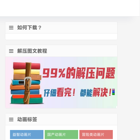
如何下载？
解压图文教程
动画标签
益智动画片
国产动画片
冒险类动画片