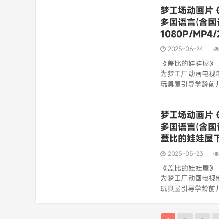
梦工场动画片《盖
多国语言(含国
1080P/MP4
2025-06-24
《盖比的娃娃屋》（Gabby
为梦工厂动画电视
玩具屋引导学龄前儿
梦工场动画片《盖
多国语言(含国语
蓋比的娃娃屋
2025-05-23
《盖比的娃娃屋》（Gabby
为梦工厂动画电视
玩具屋引导学龄前儿