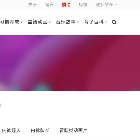
关于
留言
捐助
标签
联系站长
习惯养成
益智动画
音乐故事
育子百科
画
内裤超人
内裤队长
冒险类动画片