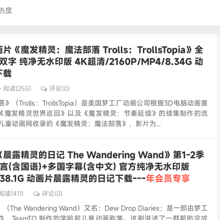
热度
《魔发精灵：魔法部落 Trolls：TrollsTopia》全
双字 纯净无水印版 4K超清/2160P/MP4/8.34G 动
下载
阅读(255)
评论(0)
（Trolls：TrollsTopia）是美国梦工厂动画公司根据3D电脑动画喜
《魔发精灵世界巡回》以及《魔发精灵：节奏延续》的续集制作的流
儿童动画网收录的《魔发精灵：魔法部落》，影片为...
露精灵的日记 The Wandering Wand》第1-2季
语言(含国语)+多国字幕(含中文) 官方纯净无水印版
V/38.1G 动画片晨露精灵的日记下载---
年会员专享
阅读(411)
评论(0)
e Wandering Wand）又名：Dew Drop Diaries；是一部由梦工
、TeamTO 制作的学龄前儿童动画剧集。该剧讲述了一群帮助完成