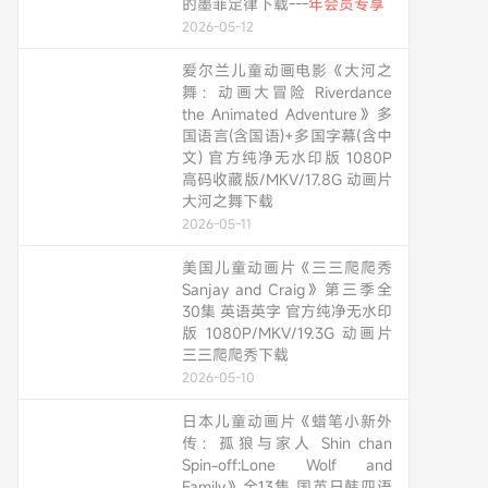
的墨菲定律下载---
年会员专享
2026-05-12
爱尔兰儿童动画电影《大河之
舞：动画大冒险 Riverdance
the Animated Adventure》多
国语言(含国语)+多国字幕(含中
文) 官方纯净无水印版 1080P
高码收藏版/MKV/17.8G 动画片
大河之舞下载
2026-05-11
美国儿童动画片《三三爬爬秀
Sanjay and Craig》第三季全
30集 英语英字 官方纯净无水印
版 1080P/MKV/19.3G 动画片
三三爬爬秀下载
2026-05-10
日本儿童动画片《蜡笔小新外
传：孤狼与家人 Shin chan
Spin-off:Lone Wolf and
Family》全13集 国英日韩四语