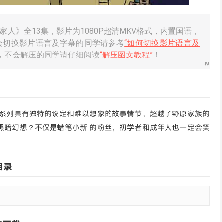
家人》全13集，影片为1080P超清MKV格式，内置国语，
会切换影片语言及字幕的同学请参考
“如何切换影片语言及
，不会解压的同学请仔细阅读
“解压图文教程”
！
。4系列具有独特的设定和难以想象的故事情节，超越了野原家族的
黑暗幻想？不仅是蜡笔小新 的粉丝，初学者和成年人也一定会笑
目录