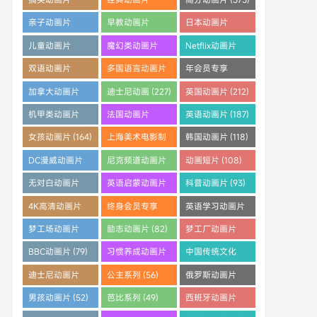
(825)
(694)
亲子动画片
早教动画片
日本动画片
(389)
(386)
(359)
儿童动画片
魔幻类动画片
Netflix动画片
(350)
(286)
(280)
双语动画片
多国语言动画片
年会员专享
(253)
(242)
(233)
加拿大动画片
迪士尼动画 (227)
英国动画片 (212)
(228)
机甲类动画片
法国动画片
英语动画片 (187)
(205)
(204)
女孩动画片 (164)
上海美术电影制
韩国动画片 (118)
片厂 (121)
DC漫威动画片
尼克频道动画片
动画短片 (108)
(112)
(108)
无对白动画片
英语启蒙动画片
科普动画片 (93)
(96)
(95)
4K高清动画片
终身会员专享
英语学习动画片
(91)
(88)
(83)
梦工场动画片
励志动画片 (82)
梦工厂动画片
(83)
(81)
BBC动画片 (79)
习惯养成动画片
中国传统文化
(64)
(61)
迪士尼动画片
公主系列 (56)
俄罗斯动画片
(59)
(55)
男孩动画片 (52)
芭比系列 (49)
西班牙动画片