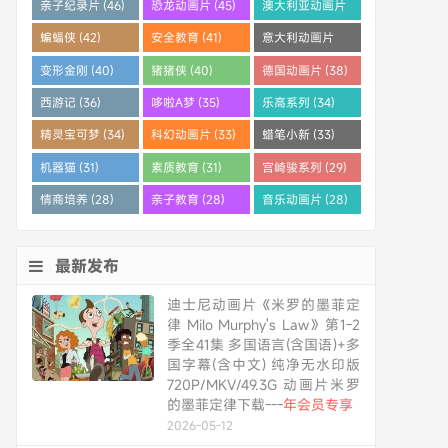
(46)
亲子纪录片 (46)
恐龙动画片 (45)
澳大利亚动画片
(45)
蝙蝠侠 (42)
安全教育 (41)
意大利动画片
(41)
变形金刚 (40)
猪猪侠 (40)
德国动画片 (38)
西游记 (36)
哆啦A梦 (35)
乐高系列 (34)
精灵宝可梦 (34)
科幻动画片 (33)
蜡笔小新 (33)
机器猫 (31)
素质教育 (31)
宫崎骏系列 (29)
情商培养 (28)
亲子教育 (28)
音乐动画片 (28)
最新发布
迪士尼动画片《米罗的墨菲定
律 Milo Murphy's Law》第1-2
季全41集 多国语言(含国语)+多
国字幕(含中文) 纯净无水印版
720P/MKV/49.3G 动画片米罗
的墨菲定律下载---
年会员专享
2026-05-12