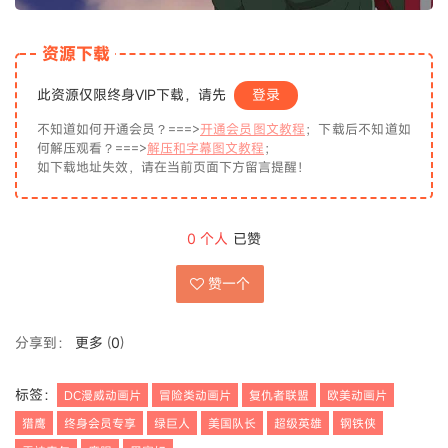
资源下载
此资源仅限终身VIP下载，请先
登录
不知道如何开通会员？===>
开通会员图文教程
；下载后不知道如
何解压观看？===>
解压和字幕图文教程
；
如下载地址失效，请在当前页面下方留言提醒！
0
个人
已赞
赞一个
分享到：
更多
(
0
)
标签：
DC漫威动画片
冒险类动画片
复仇者联盟
欧美动画片
猎鹰
终身会员专享
绿巨人
美国队长
超级英雄
钢铁侠