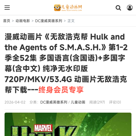
首页
动画电影
DC漫威英雄系列
正文
>
>
>
漫威动画片《无敌浩克帮 Hulk and
the Agents of S.M.A.S.H.》第1-2
季全52集 多国语言(含国语)+多国字
幕(含中文) 纯净无水印版
720P/MKV/53.4G 动画片无敌浩克
帮下载---
终身会员专享
2026-04-02
分类：
DC漫威英雄系列
/
儿童动画
阅读(297)
评论(0)