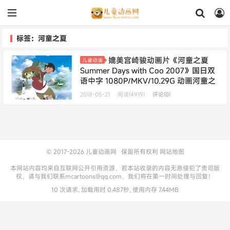
标签：河童之夏
媲美宫崎骏动画片《河童之夏
儿童动画
Summer Days with Coo 2007》国日双
语中字 1080P/MKV/10.29G 动画河童之
夏国语版下载
2018-05-21
阅读(4919)
评论(0)
© 2017-2026
儿童动画网
保留所有权利
网站地图
本网站内容均来自互联网公开引用资源，若本站收录的内容无意侵犯了贵司版
权，请与我们联系mcartoons@qq.com，我们将在第一时间处理与回复！
10 次请求, 加载用时 0.487秒, 使用内存 7.44MB