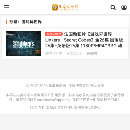
标签：游戏异世界
法国动画片《游戏异世界
双语动画片
Linkers：Secret Codes》全26集 国语版
26集+英语版26集 1080P/MP4/19.3G 动
画片游戏异世界下载
2019-07-10
阅读(2503)
评论(0)
© 2017-2026
儿童动画网
保留所有权利
网站地图
本网站内容均来自互联网公开引用资源，若本站收录的内容无意侵犯了贵司版
权，请与我们联系mcartoons@qq.com，我们将在第一时间处理与回复！
13 次请求, 加载用时 0.191秒, 使用内存 7.03MB