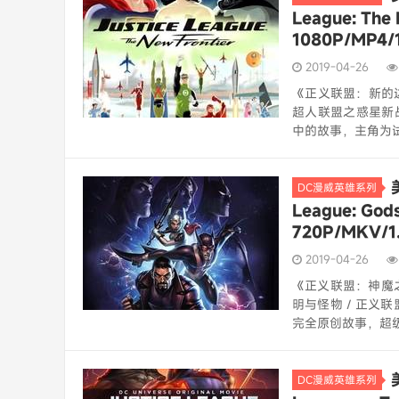
League: Th
1080P/MP
2019-04-26
《正义联盟：新的边际》（
超人联盟之惑星新
中的故事，主角为试飞员
DC漫威英雄系列
League: Go
720P/MKV
2019-04-26
《正义联盟：神魔之战》（
明与怪物 / 正义
完全原创故事，超级
DC漫威英雄系列