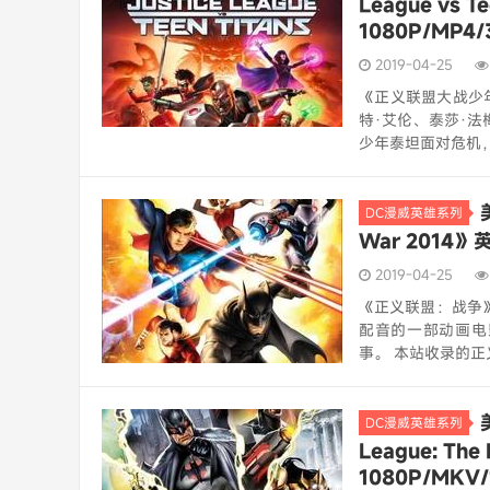
League vs 
1080P/MP
2019-04-25
《正义联盟大战少年泰坦
特·艾伦、泰莎·法
少年泰坦面对危机，
DC漫威英雄系列
War 2014》
2019-04-25
《正义联盟：战争》（J
配音的一部动画电
事。 本站收录的正
DC漫威英雄系列
League: Th
1080P/MK