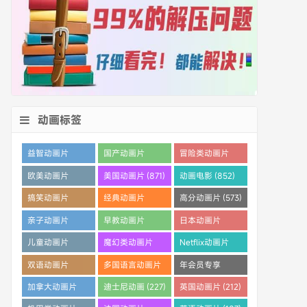
动画标签
益智动画片
国产动画片
冒险类动画片
(1530)
(1359)
(1260)
欧美动画片
美国动画片 (871)
动画电影 (852)
(1016)
搞笑动画片
经典动画片
高分动画片 (573)
(825)
(694)
亲子动画片
早教动画片
日本动画片
(389)
(386)
(359)
儿童动画片
魔幻类动画片
Netflix动画片
(350)
(286)
(280)
双语动画片
多国语言动画片
年会员专享
(253)
(242)
(233)
加拿大动画片
迪士尼动画 (227)
英国动画片 (212)
(228)