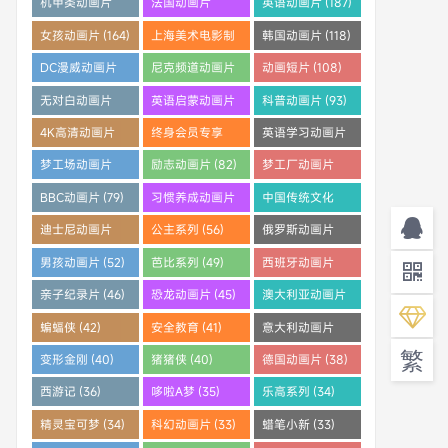
机甲类动画片
法国动画片
英语动画片 (187)
(205)
(204)
女孩动画片 (164)
上海美术电影制
韩国动画片 (118)
片厂 (121)
DC漫威动画片
尼克频道动画片
动画短片 (108)
(112)
(108)
无对白动画片
英语启蒙动画片
科普动画片 (93)
(96)
(95)
4K高清动画片
终身会员专享
英语学习动画片
(91)
(88)
(83)
梦工场动画片
励志动画片 (82)
梦工厂动画片
(83)
(81)
BBC动画片 (79)
习惯养成动画片
中国传统文化
(64)
(61)
迪士尼动画片
公主系列 (56)
俄罗斯动画片
(59)
(55)
男孩动画片 (52)
芭比系列 (49)
西班牙动画片
(46)
亲子纪录片 (46)
恐龙动画片 (45)
澳大利亚动画片
(45)
蝙蝠侠 (42)
安全教育 (41)
意大利动画片
(41)
繁
变形金刚 (40)
猪猪侠 (40)
德国动画片 (38)
西游记 (36)
哆啦A梦 (35)
乐高系列 (34)
精灵宝可梦 (34)
科幻动画片 (33)
蜡笔小新 (33)