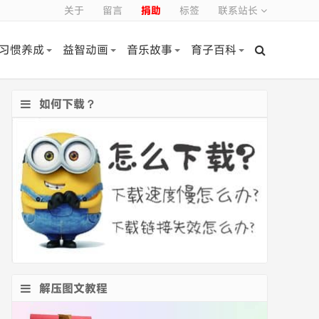
关于
留言
捐助
标签
联系站长
习惯养成
益智动画
音乐故事
育子百科
如何下载？
解压图文教程