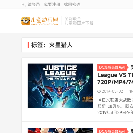
Hi, 请登录
我要注册
找回密码
全网最全
儿童动画片下载
标签：火星猎人
DC漫威英雄系列
League VS 
720P/MP4
2019-05-02
《正义联盟大战致命五人组
耶斯·加贝尔、戴
2019年3月29日
DC漫威英雄系列