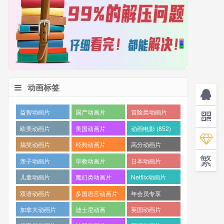
动画标签
益智动画片
国产动画片
冒险类动画片
(1530)
(1359)
(1260)
欧美动画片
美国动画片
动画电影 (852)
(1016)
(871)
搞笑动画片
经典动画片
高分动画片
繁
(825)
(694)
(573)
亲子动画片
早教动画片
日本动画片
(389)
(386)
(359)
儿童动画片
魔幻类动画片
Netflix动画片
(350)
(286)
(280)
双语动画片
多国语言动画片
年会员专享
(253)
(242)
(233)
加拿大动画片
迪士尼动画
英国动画片
(228)
(227)
(212)