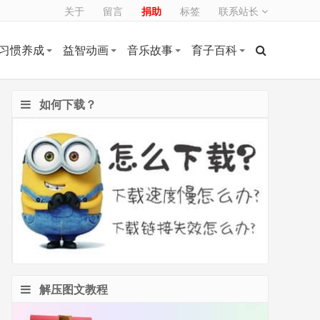
关于
留言
捐助
标签
联系站长
习惯养成
益智动画
音乐故事
育子百科
如何下载？
解压图文教程