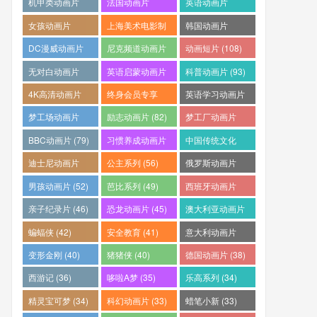
机甲类动画片
法国动画片
英语动画片
(205)
(204)
(187)
女孩动画片
上海美术电影制
韩国动画片
(164)
片厂 (121)
(118)
DC漫威动画片
尼克频道动画片
动画短片 (108)
(112)
(108)
无对白动画片
英语启蒙动画片
科普动画片 (93)
(96)
(95)
4K高清动画片
终身会员专享
英语学习动画片
(91)
(88)
(83)
梦工场动画片
励志动画片 (82)
梦工厂动画片
(83)
(81)
BBC动画片 (79)
习惯养成动画片
中国传统文化
(64)
(61)
迪士尼动画片
公主系列 (56)
俄罗斯动画片
(59)
(55)
男孩动画片 (52)
芭比系列 (49)
西班牙动画片
(46)
亲子纪录片 (46)
恐龙动画片 (45)
澳大利亚动画片
(45)
蝙蝠侠 (42)
安全教育 (41)
意大利动画片
(41)
变形金刚 (40)
猪猪侠 (40)
德国动画片 (38)
西游记 (36)
哆啦A梦 (35)
乐高系列 (34)
精灵宝可梦 (34)
科幻动画片 (33)
蜡笔小新 (33)