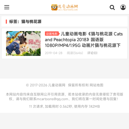
标签：猫与桃花源
儿童动画电影《猫与桃花源 Cats
动画电影
and Peachtopia 2018》国语版
1080P/MP4/1.95G 动画片猫与桃花源下
载
2019-04-28
阅读(3646)
评论(0)
© 2017-2026
儿童动画网
保留所有权利
网站地图
本网站内容均来自互联网公开引用资源，若本站收录的内容无意侵犯了贵司版
权，请与我们联系mcartoons@qq.com，我们将在第一时间处理与回复！
11 次请求, 加载用时 0.562秒, 使用内存 7.42MB