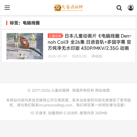
标签：电脑线圈
日本儿童动画片《电脑线圈 Den-
儿童动画
noh Coil》全26集 日语音轨+多国字幕 官
方纯净无水印版 430P/MKV/2.35G 动画
片电脑线圈下载
2024-09-09
阅读(538)
评论(0)
© 2017-2026
儿童动画网
保留所有权利
网站地图
本网站内容均来自互联网公开引用资源，若本站收录的内容无意侵犯了贵司版
权，请与我们联系mcartoons@qq.com，我们将在第一时间处理与回复！
10 次请求, 加载用时 0.508秒, 使用内存 7.43MB