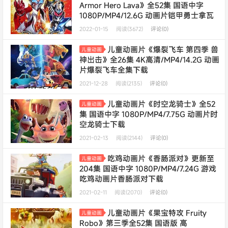
Armor Hero Lava》全52集 国语中字
1080P/MP4/12.6G 动画片铠甲勇士拿瓦
下载
2022-01-15
阅读(3672)
评论(0)
儿童动画片《爆裂飞车 第四季 兽
儿童动画
神出击》全26集 4K高清/MP4/14.2G 动画
片爆裂飞车全集下载
2021-12-28
阅读(2135)
评论(0)
儿童动画片《时空龙骑士》全52
儿童动画
集 国语中字 1080P/MP4/7.75G 动画片时
空龙骑士下载
2021-02-13
阅读(2144)
评论(0)
吃鸡动画片《香肠派对》更新至
儿童动画
204集 国语中字 1080P/MP4/7.24G 游戏
吃鸡动画片香肠派对下载
2021-02-11
阅读(2070)
评论(0)
儿童动画片《果宝特攻 Fruity
儿童动画
Robo》第三季全52集 国语版 高