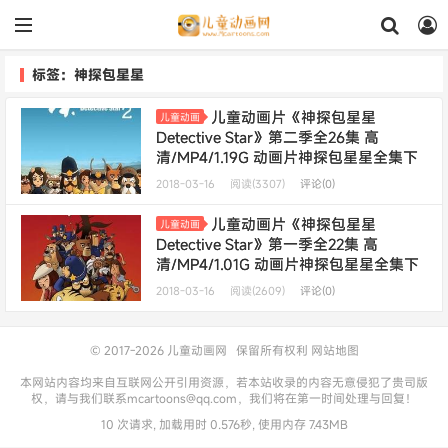
标签：神探包星星
儿童动画片《神探包星星
儿童动画
Detective Star》第二季全26集 高
清/MP4/1.19G 动画片神探包星星全集下
载
2018-03-16
阅读(3307)
评论(0)
儿童动画片《神探包星星
儿童动画
Detective Star》第一季全22集 高
清/MP4/1.01G 动画片神探包星星全集下
载
2018-03-16
阅读(2609)
评论(0)
© 2017-2026
儿童动画网
保留所有权利
网站地图
本网站内容均来自互联网公开引用资源，若本站收录的内容无意侵犯了贵司版
权，请与我们联系mcartoons@qq.com，我们将在第一时间处理与回复！
10 次请求, 加载用时 0.576秒, 使用内存 7.43MB