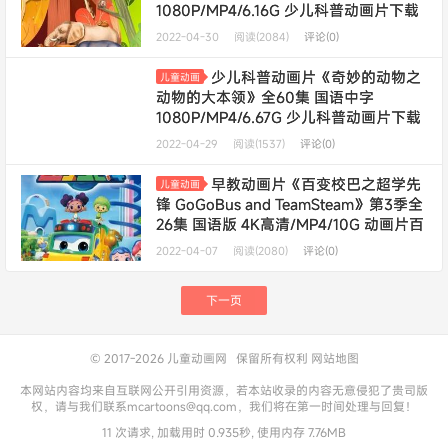
1080P/MP4/6.16G 少儿科普动画片下载
2022-04-30
阅读(2084)
评论(0)
少儿科普动画片《奇妙的动物之
儿童动画
动物的大本领》全60集 国语中字
1080P/MP4/6.67G 少儿科普动画片下载
2022-04-29
阅读(1537)
评论(0)
早教动画片《百变校巴之超学先
儿童动画
锋 GoGoBus and TeamSteam》第3季全
26集 国语版 4K高清/MP4/10G 动画片百
变校巴下载
2022-04-07
阅读(2080)
评论(0)
年费会员专享
下一页
© 2017-2026
儿童动画网
保留所有权利
网站地图
本网站内容均来自互联网公开引用资源，若本站收录的内容无意侵犯了贵司版
权，请与我们联系mcartoons@qq.com，我们将在第一时间处理与回复！
11 次请求, 加载用时 0.935秒, 使用内存 7.76MB