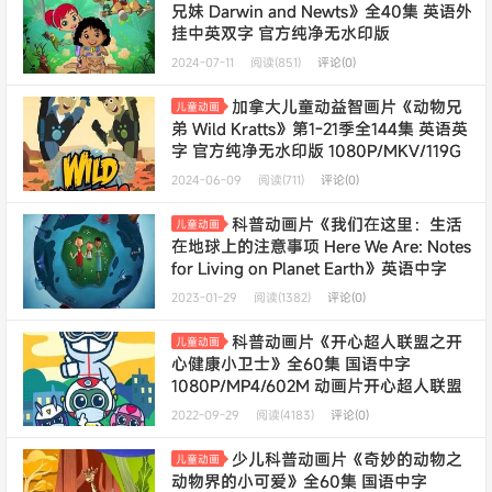
兄妹 Darwin and Newts》全40集 英语外
挂中英双字 官方纯净无水印版
1080P/MKV/9.46G 动画片科学小兄妹下
2024-07-11
阅读(851)
评论(0)
载 ---
年会员专享
加拿大儿童动益智画片《动物兄
儿童动画
弟 Wild Kratts》第1-21季全144集 英语英
字 官方纯净无水印版 1080P/MKV/119G
动画片动物兄弟下载---
终身会员专享
2024-06-09
阅读(711)
评论(0)
科普动画片《我们在这里：生活
儿童动画
在地球上的注意事项 Here We Are: Notes
for Living on Planet Earth》英语中字
1080P/MP4/2.7G 儿童科普动画片
2023-01-29
阅读(1382)
评论(0)
科普动画片《开心超人联盟之开
儿童动画
心健康小卫士》全60集 国语中字
1080P/MP4/602M 动画片开心超人联盟
下载
2022-09-29
阅读(4183)
评论(0)
少儿科普动画片《奇妙的动物之
儿童动画
动物界的小可爱》全60集 国语中字