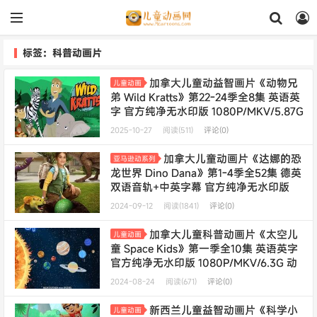
标签：科普动画片
加拿大儿童动益智画片《动物兄
儿童动画
弟 Wild Kratts》第22-24季全8集 英语英
字 官方纯净无水印版 1080P/MKV/5.87G
动画片动物兄弟下载
2025-10-27
阅读(511)
评论(0)
加拿大儿童动画片《达娜的恐
亚马逊动系列
龙世界 Dino Dana》第1-4季全52集 德英
双语音轨+中英字幕 官方纯净无水印版
1080P/MKV/108G 动画片达娜的恐龙世
2024-09-12
阅读(1841)
评论(0)
界下载---
终身会员专享
加拿大儿童科普动画片《太空儿
儿童动画
童 Space Kids》第一季全10集 英语英字
官方纯净无水印版 1080P/MKV/6.3G 动
画片太空儿童下载
2024-08-24
阅读(671)
评论(0)
新西兰儿童益智动画片《科学小
儿童动画