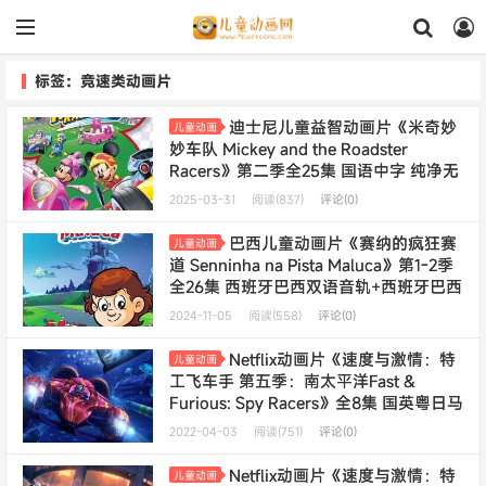
标签：竞速类动画片
迪士尼儿童益智动画片《米奇妙
儿童动画
妙车队 Mickey and the Roadster
Racers》第二季全25集 国语中字 纯净无
水印版 720P/MP4/1.87G 动画片米奇和赛
2025-03-31
阅读(837)
评论(0)
车手下载
巴西儿童动画片《赛纳的疯狂赛
儿童动画
道 Senninha na Pista Maluca》第1-2季
全26集 西班牙巴西双语音轨+西班牙巴西
双字字幕 官方纯净无水印版
2024-11-05
阅读(558)
评论(0)
1080P/MKV/6.48G 动画片赛纳的疯狂赛
道下载
Netflix动画片《速度与激情：特
儿童动画
工飞车手 第五季：南太平洋Fast &
Furious: Spy Racers》全8集 国英粤日马
来五语五字 1080P/MP4/8.75G 动画片特
2022-04-03
阅读(751)
评论(0)
工飞车手下载
年费会员专享
Netflix动画片《速度与激情：特
儿童动画