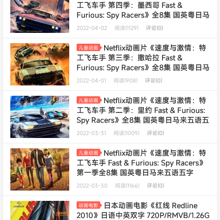
工飞车手 第四季：墨西哥 Fast &
Furious: Spy Racers》全8集 国英粤日马
来五语五字 1080P/MP4/6.38G 动画片特
2022-04-02
阅读(1129)
评论(0)
工飞车手下载
年费会员专享
Netflix动画片《速度与激情：特
儿童动画
工飞车手 第三季：撒哈拉 Fast &
Furious: Spy Racers》全8集 国英粤日马
来五语五字 1080P/MP4/6.76G 动画片特
2022-04-01
阅读(908)
评论(0)
工飞车手下载
年费会员专享
Netflix动画片《速度与激情：特
儿童动画
工飞车手 第二季：里约 Fast & Furious:
Spy Racers》全8集 国英粤日马来五语五
字 1080P/MP4/6.34G 动画片特工飞车手
2022-03-31
阅读(1009)
评论(0)
下载
年费会员专享
Netflix动画片《速度与激情：特
儿童动画
工飞车手 Fast & Furious: Spy Racers》
第一季全8集 国英粤日马来五语五字
1080P/MP4/6.27G 动画片特工飞车手下
2022-03-30
阅读(1166)
评论(0)
载
年费会员专享
日本动画电影《红线 Redline
动画电影
2010》日语中英双字 720P/RMVB/1.26G