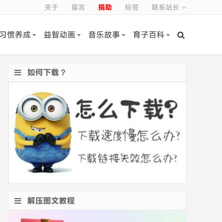
关于
留言
捐助
标签
联系站长
习惯养成
益智动画
音乐故事
育子百科
如何下载？
解压图文教程