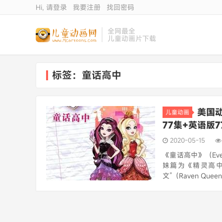
Hi, 请登录
我要注册
找回密码
全网最全
儿童动画片下载
标签：童话高中
美国动
儿童动画
77集+英语版7
2020-05-15
《童话高中》（Eve
妹篇为《精灵高
文”（Raven Que