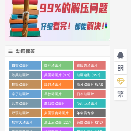
动画标签
益智动画片
国产动画片
冒险类动画片
(1530)
(1359)
(1260)
欧美动画片
美国动画片 (871)
动画电影 (852)
(1016)
搞笑动画片
经典动画片
高分动画片 (573)
繁
(825)
(694)
亲子动画片
早教动画片
日本动画片
(389)
(386)
(359)
儿童动画片
魔幻类动画片
Netflix动画片
(350)
(286)
(280)
双语动画片
多国语言动画片
年会员专享
(253)
(242)
(233)
加拿大动画片
迪士尼动画 (227)
英国动画片 (212)
(228)