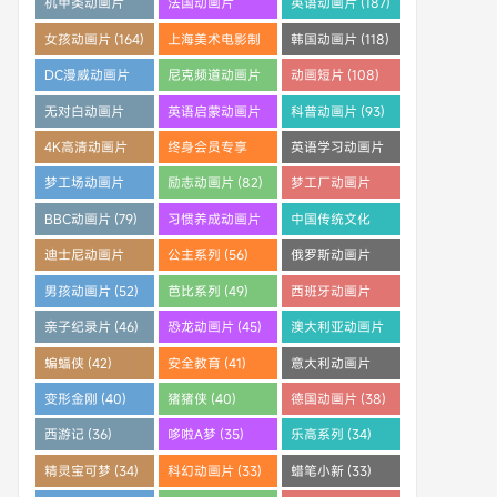
机甲类动画片
法国动画片
英语动画片 (187)
(205)
(204)
女孩动画片 (164)
上海美术电影制
韩国动画片 (118)
片厂 (121)
DC漫威动画片
尼克频道动画片
动画短片 (108)
(112)
(108)
无对白动画片
英语启蒙动画片
科普动画片 (93)
(96)
(95)
4K高清动画片
终身会员专享
英语学习动画片
(91)
(88)
(83)
梦工场动画片
励志动画片 (82)
梦工厂动画片
(83)
(81)
BBC动画片 (79)
习惯养成动画片
中国传统文化
(64)
(61)
迪士尼动画片
公主系列 (56)
俄罗斯动画片
(59)
(55)
男孩动画片 (52)
芭比系列 (49)
西班牙动画片
(46)
亲子纪录片 (46)
恐龙动画片 (45)
澳大利亚动画片
(45)
蝙蝠侠 (42)
安全教育 (41)
意大利动画片
(41)
变形金刚 (40)
猪猪侠 (40)
德国动画片 (38)
西游记 (36)
哆啦A梦 (35)
乐高系列 (34)
精灵宝可梦 (34)
科幻动画片 (33)
蜡笔小新 (33)