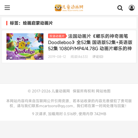
标签：绘画启蒙动画片
法国动画片《嘟乐的神奇画笔
双语动画片
Doodleboo》全52集 国语版52集+英语版
52集 1080P/MP4/4.78G 动画片嘟乐的神
奇画笔下载
2019-08-12
阅读(4633)
评论(0)
© 2017-2026
儿童动画网
保留所有权利
网站地图
本网站内容均来自互联网公开引用资源，若本站收录的内容无意侵犯了贵司版
权，请与我们联系mcartoons@qq.com，我们将在第一时间处理与回复！
9 次请求, 加载用时 0.516秒, 使用内存 7.42MB