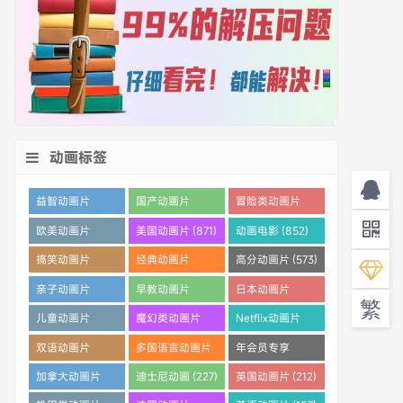
动画标签
益智动画片
国产动画片
冒险类动画片
(1530)
(1359)
(1260)
欧美动画片
美国动画片 (871)
动画电影 (852)
(1016)
搞笑动画片
经典动画片
高分动画片 (573)
(825)
(694)
亲子动画片
早教动画片
日本动画片
繁
(389)
(386)
(359)
儿童动画片
魔幻类动画片
Netflix动画片
(350)
(286)
(280)
双语动画片
多国语言动画片
年会员专享
(253)
(242)
(233)
加拿大动画片
迪士尼动画 (227)
英国动画片 (212)
(228)