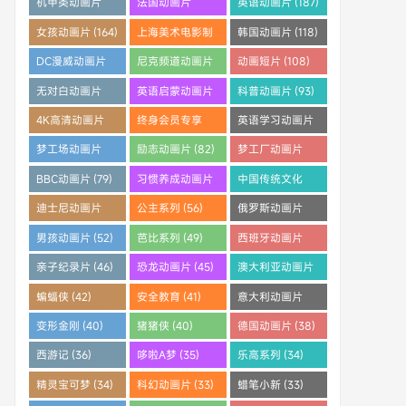
机甲类动画片
法国动画片
英语动画片 (187)
(205)
(204)
女孩动画片 (164)
上海美术电影制
韩国动画片 (118)
片厂 (121)
DC漫威动画片
尼克频道动画片
动画短片 (108)
(112)
(108)
无对白动画片
英语启蒙动画片
科普动画片 (93)
(96)
(95)
4K高清动画片
终身会员专享
英语学习动画片
(91)
(88)
(83)
梦工场动画片
励志动画片 (82)
梦工厂动画片
(83)
(81)
BBC动画片 (79)
习惯养成动画片
中国传统文化
(64)
(61)
迪士尼动画片
公主系列 (56)
俄罗斯动画片
(59)
(55)
男孩动画片 (52)
芭比系列 (49)
西班牙动画片
(46)
亲子纪录片 (46)
恐龙动画片 (45)
澳大利亚动画片
(45)
蝙蝠侠 (42)
安全教育 (41)
意大利动画片
(41)
变形金刚 (40)
猪猪侠 (40)
德国动画片 (38)
西游记 (36)
哆啦A梦 (35)
乐高系列 (34)
精灵宝可梦 (34)
科幻动画片 (33)
蜡笔小新 (33)