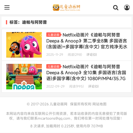
标签：迪帕与阿努普
Netflix动画片《迪帕与阿努普
儿童动画
Deepa & Anoop》第二季全8集 多国语言
(含国语)+多国字幕(含中文) 官方纯净无水
印版 1080P/MKV/10.8G 动画片迪芭和阿
2025-11-29
阅读(298)
评论(0)
努下载
Netflix动画片《迪帕与阿努普
儿童动画
Deepa & Anoop》全10集 多国语言(含国
语)多国字幕(含中文) 1080P/MP4/35.7G
动画片迪芭和阿努下载---
年会员专享
2022-09-29
阅读(995)
评论(0)
© 2017-2026
儿童动画网
保留所有权利
网站地图
本网站内容均来自互联网公开引用资源，若本站收录的内容无意侵犯了贵司版
权，请与我们联系mcartoons@qq.com，我们将在第一时间处理与回复！
8 次请求, 加载用时 0.225秒, 使用内存 7.07MB