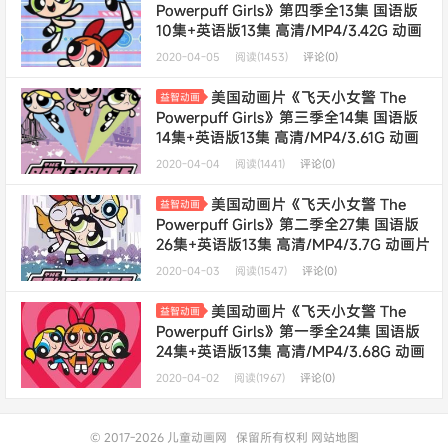
Powerpuff Girls》第四季全13集 国语版
10集+英语版13集 高清/MP4/3.42G 动画
片飞天小女警全集下载
2020-04-05
阅读(1453)
评论(0)
美国动画片《飞天小女警 The
益智动画
Powerpuff Girls》第三季全14集 国语版
14集+英语版13集 高清/MP4/3.61G 动画
片飞天小女警全集下载
2020-04-04
阅读(1441)
评论(0)
美国动画片《飞天小女警 The
益智动画
Powerpuff Girls》第二季全27集 国语版
26集+英语版13集 高清/MP4/3.7G 动画片
飞天小女警全集下载
2020-04-03
阅读(1547)
评论(0)
美国动画片《飞天小女警 The
益智动画
Powerpuff Girls》第一季全24集 国语版
24集+英语版13集 高清/MP4/3.68G 动画
片飞天小女警全集下载
2020-04-02
阅读(1967)
评论(0)
© 2017-2026
儿童动画网
保留所有权利
网站地图