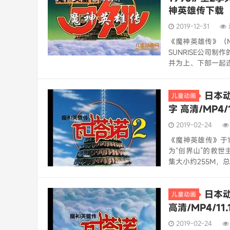
神英雄传下载
2019-12-31
《魔神英雄传》（Ma
SUNRISE公司
并为上、下部一起连
日本动
儿童动画
字 高清/MP4
2019-02-24
《魔神英雄传》于1
为“创界山”的救世
集大小约255M，总
日本动
儿童动画
高清/MP4/1
2019-02-24