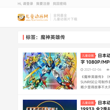
Hi, 请登录
我要注册
找回密码
全网最全
儿童动画片下载
标签：魔神英雄传
日本动
儿童动画
字 1080P/M
2021-02-06
《魔神英雄传》（Ma
SUNRISE公司
略少显得故事不太完
日本动
儿童动画
1993》全2季