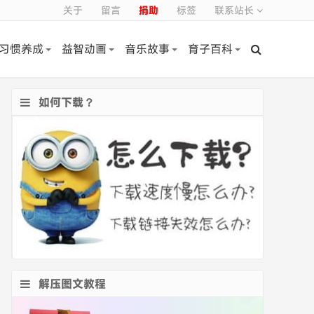
关于
留言
捐助
标签
联系站长
习惯养成
益智动画
音乐故事
育子百科
如何下载？
解压图文教程