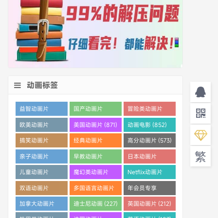
动画标签
益智动画片
国产动画片
冒险类动画片
(1530)
(1359)
(1260)
欧美动画片
美国动画片 (871)
动画电影 (852)
(1016)
搞笑动画片
经典动画片
高分动画片 (573)
繁
(825)
(694)
亲子动画片
早教动画片
日本动画片
(389)
(386)
(359)
儿童动画片
魔幻类动画片
Netflix动画片
(350)
(286)
(280)
双语动画片
多国语言动画片
年会员专享
(253)
(242)
(233)
加拿大动画片
迪士尼动画 (227)
英国动画片 (212)
(228)