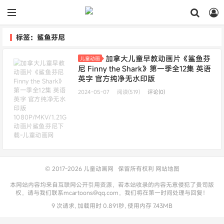
标签：鲨鱼芬尼
加拿大儿童早教动画片《鲨鱼芬
儿童动画
尼 Finny the Shark》第一季全12集 英语
英字 官方纯净无水印版
1080P/MKV/1.21G 动画片鲨鱼芬尼下载
2024-05-07
阅读(519)
评论(0)
© 2017-2026
儿童动画网
保留所有权利
网站地图
本网站内容均来自互联网公开引用资源，若本站收录的内容无意侵犯了贵司版
权，请与我们联系mcartoons@qq.com，我们将在第一时间处理与回复！
9 次请求, 加载用时 0.891秒, 使用内存 7.43MB