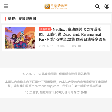
标签：灵异游乐园
Netflix儿童动画片《灵异游乐
儿童动画
园：无路可逃 Dead End: Paranormal
Park》第1-2季全20集 国英日法等多语音
轨+多国字幕 官方纯净无水印版
2024-12-12
阅读(481)
评论(0)
1080P/MKV/21G 动画片灵异游乐园下载-
--
年会员专享
© 2017-2026
儿童动画网
保留所有权利
网站地图
本网站内容均来自互联网公开引用资源，若本站收录的内容无意侵犯了贵司版
权，请与我们联系mcartoons@qq.com，我们将在第一时间处理与回复！
10 次请求, 加载用时 1.209秒, 使用内存 7.43MB