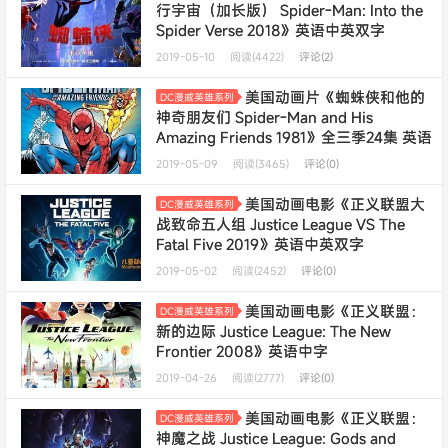
行宇宙（加长版） Spider-Man: Into the
Spider Verse 2018》英语中英双字
1080P/MP4/2.61G 动画片下载
2019-05-10
阅读(4422)
评论(2)
美国动画片《蜘蛛侠和他的
DC漫威英雄系列
神奇朋友们 Spider-Man and His
Amazing Friends 1981》全三季24集 英语
无字 高清/AVI/4.66G 蜘蛛侠系列动画片
2019-05-09
阅读(3465)
评论(0)
下载
美国动画电影《正义联盟大
DC漫威英雄系列
战致命五人组 Justice League VS The
Fatal Five 2019》英语中英双字
720P/MP4/743M 正义联盟动画片下载
2019-05-02
阅读(2452)
评论(0)
美国动画电影《正义联盟：
DC漫威英雄系列
新的边际 Justice League: The New
Frontier 2008》英语中字
1080P/MP4/1.57G 正义联盟动画片下载
2019-04-26
阅读(2777)
评论(0)
美国动画电影《正义联盟：
DC漫威英雄系列
神魔之战 Justice League: Gods and