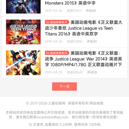
Monsters 2015》英语中字
720P/MKV/1.68G 正义联盟动画片下载
2019-04-26
阅读(2147)
评论(0)
美国动画电影《正义联盟大
DC漫威英雄系列
战少年泰坦 Justice League vs Teen
Titans 2016》英语中英双字
1080P/MP4/3.46G 正义联盟动画片下载
2019-04-25
阅读(2285)
评论(0)
美国动画电影《正义联盟：
DC漫威英雄系列
战争 Justice League: War 2014》英语英
字 1080P/MP4/1.78G 正义联盟动画片下
载
2019-04-25
阅读(2564)
评论(0)
下一页
© 2017-2026
儿童动画网
保留所有权利
网站地图
本网站内容均来自互联网公开引用资源，若本站收录的内容无意侵犯了贵司版
权，请与我们联系mcartoons@qq.com，我们将在第一时间处理与回复！
12 次请求, 加载用时 0.249秒, 使用内存 7.30MB