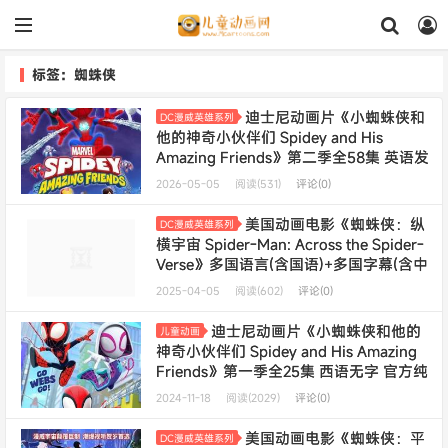
标签：蜘蛛侠
迪士尼动画片《小蜘蛛侠和
DC漫威英雄系列
他的神奇小伙伴们 Spidey and His
Amazing Friends》第二季全58集 英语发
音+多国字幕(含中文) 官方纯净无水印版
2026-05-05
阅读(531)
评论(0)
1080P/MKV/12.7G 动画片小蜘蛛侠下载
美国动画电影《蜘蛛侠：纵
DC漫威英雄系列
横宇宙 Spider-Man: Across the Spider-
Verse》多国语言(含国语)+多国字幕(含中
文) 官方纯净无水印版 540P/MKV/5.85G
2025-04-05
阅读(602)
评论(0)
动画片蜘蛛侠下载
迪士尼动画片《小蜘蛛侠和他的
儿童动画
神奇小伙伴们 Spidey and His Amazing
Friends》第一季全25集 西语无字 官方纯
净无水印版 1080P/MKV/31.4G 动画片小
2024-11-18
阅读(2029)
评论(0)
蜘蛛侠下载---
年会员专享
美国动画电影《蜘蛛侠：平
DC漫威英雄系列