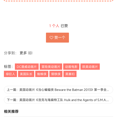
1
个人
已赞
赞一个
分享到：
更多
(
0
)
标签：
DC漫威动画片
冒险类动画片
动画电影
欧美动画片
绿巨人
美国队长
蜘蛛侠
钢铁侠
黑寡妇
上一篇：美国动画片《当心蝙蝠侠 Beware the Batman 2013》第一季全26集 英语中字 720P/MP4/6.08G 蝙蝠侠系列动画片下载
下一篇：美国动画片《浩克与海扁特工队 Hulk and the Agents of S.M.A.S.H 2013》第一季全26集 英语中英双字 高清/MP4/7.83G 绿巨人系列动画片下载
相关推荐