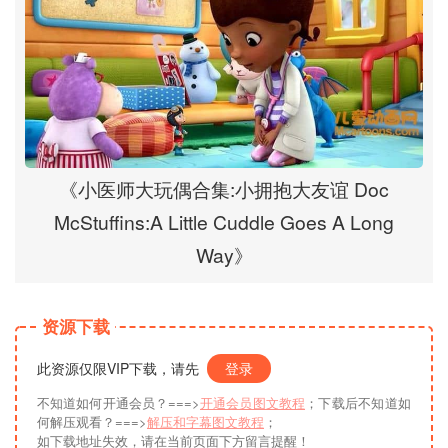
《小医师大玩偶合集:小拥抱大友谊 Doc
McStuffins:A Little Cuddle Goes A Long
Way》
资源下载
此资源仅限VIP下载，请先
登录
不知道如何开通会员？===>
开通会员图文教程
；下载后不知道如
何解压观看？===>
解压和字幕图文教程
；
如下载地址失效，请在当前页面下方留言提醒！