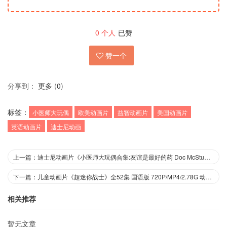
0
个人
已赞
赞一个
分享到：
更多
(
0
)
标签：
小医师大玩偶
欧美动画片
益智动画片
美国动画片
英语动画片
迪士尼动画
上一篇：迪士尼动画片《小医师大玩偶合集:友谊是最好的药 Doc McStuffins:Friendship is The Best Medicine》英文版 高清/AVI/1.45G 动画片小医师大玩偶全集下载
下一篇：儿童动画片《超迷你战士》全52集 国语版 720P/MP4/2.78G 动画片超迷你战士下载
相关推荐
暂无文章