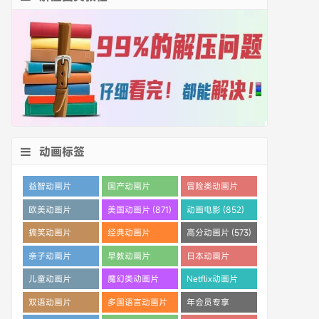
动画标签
益智动画片
国产动画片
冒险类动画片
(1530)
(1359)
(1260)
欧美动画片
美国动画片 (871)
动画电影 (852)
(1016)
搞笑动画片
经典动画片
高分动画片 (573)
(825)
(694)
亲子动画片
早教动画片
日本动画片
(389)
(386)
(359)
儿童动画片
魔幻类动画片
Netflix动画片
(350)
(286)
(280)
双语动画片
多国语言动画片
年会员专享