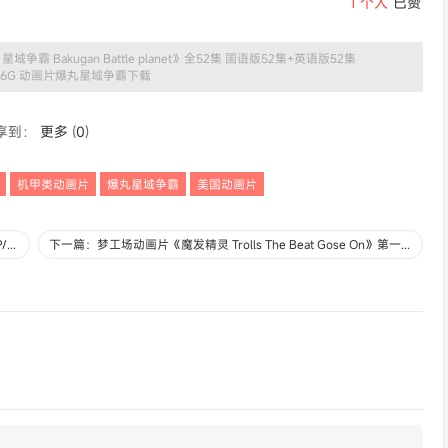
1
个人
已赞
霸 Bakugan Battle planet》全52集 国语版52集+英语版52集
/17.6G 动画片爆丸星域争霸下载
享到：
更多
(
0
)
机甲类动画片
爆丸星域争霸
美国动画片
上一篇：美国动画片《品妮时尚学园 Piny》全52集 国语版 1080P/MP4/6.09G 动画片品妮时尚学园下载
下一篇：梦工场动画片《魔发精灵 Trolls The Beat Gose On》第一季全26集 国语版 1080P/MP4/6.53G 动画片魔发精灵下载