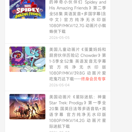
的神奇小伙伴们 Spidey and
His Amazing Friends》第二季
全58集 英语发音+多国字幕(含
中文) 官方纯净无水印版
1080P/MKV/12.7G 动画片小蜘
蛛侠下载
2026-05-05
美国儿童动画片《蛋羹妈妈和
厨房伙伴历险记 Chowder》第
1-3季全52集 英语发音无字幕
官方纯净无水印版
1080P/MKV/39.8G 动画片爱
吃鬼巧达下载----
终身会员专享
2026-05-04
美国动画片《星际迷航：神童
Star Trek: Prodigy》第一季全
20集 国英日法等多语音轨+英
语字幕 官方纯净无水印版
1080P/MKV/14.2G 动画片星
际迷航下载