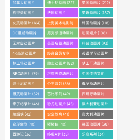
(253)
(242)
(233)
加拿大动画片
迪士尼动画 (227)
英国动画片 (212)
(228)
机甲类动画片
法国动画片
英语动画片 (187)
(205)
(204)
女孩动画片 (164)
上海美术电影制
韩国动画片 (118)
片厂 (121)
DC漫威动画片
尼克频道动画片
动画短片 (108)
(112)
(108)
无对白动画片
英语启蒙动画片
科普动画片 (93)
(96)
(95)
4K高清动画片
终身会员专享
英语学习动画片
(91)
(88)
(83)
梦工场动画片
励志动画片 (82)
梦工厂动画片
(83)
(81)
BBC动画片 (79)
习惯养成动画片
中国传统文化
(64)
(61)
迪士尼动画片
公主系列 (56)
俄罗斯动画片
(59)
(55)
男孩动画片 (52)
芭比系列 (49)
西班牙动画片
(46)
亲子纪录片 (46)
恐龙动画片 (45)
澳大利亚动画片
(45)
蝙蝠侠 (42)
安全教育 (41)
意大利动画片
(41)
变形金刚 (40)
猪猪侠 (40)
德国动画片 (38)
西游记 (36)
哆啦A梦 (35)
乐高系列 (34)