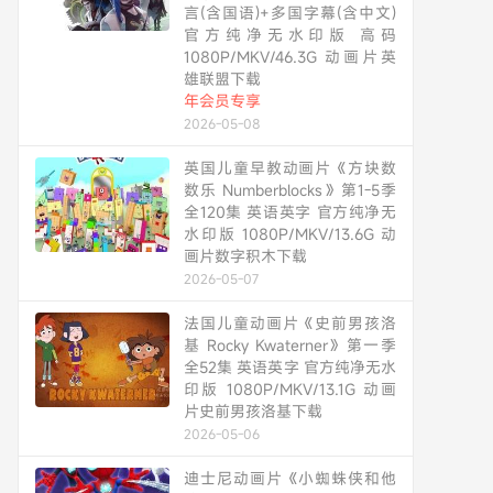
言(含国语)+多国字幕(含中文)
官方纯净无水印版 高码
1080P/MKV/46.3G 动画片英
雄联盟下载
年会员专享
2026-05-08
英国儿童早教动画片《方块数
数乐 Numberblocks》第1-5季
全120集 英语英字 官方纯净无
水印版 1080P/MKV/13.6G 动
画片数字积木下载
2026-05-07
法国儿童动画片《史前男孩洛
基 Rocky Kwaterner》第一季
全52集 英语英字 官方纯净无水
印版 1080P/MKV/13.1G 动画
片史前男孩洛基下载
2026-05-06
迪士尼动画片《小蜘蛛侠和他