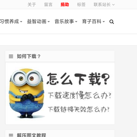
关于
留言
捐助
标签
联系站长
习惯养成
益智动画
音乐故事
育子百科
如何下载？
解压图文教程