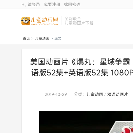
Hi, 请登录
我要注册
找回密码
全网最全
儿童动画片下载
首页
儿童动画
正文
>
>
美国动画片《爆丸：星域争霸 Bakug
语版52集+英语版52集 1080
2019-10-29
分类：
儿童动画
/
双语动画片