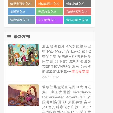
精灵宝可梦 (34)
科幻动画片 (33)
蜡笔小新 (33)
机器猫 (31)
素质教育 (31)
宫崎骏系列 (29)
情商培养 (28)
亲子教育 (28)
音乐动画片 (28)
最新发布
迪士尼动画片《米罗的墨菲定
律 Milo Murphy's Law》第1-2
季全41集 多国语言(含国语)+多
国字幕(含中文) 纯净无水印版
720P/MKV/49.3G 动画片米罗
的墨菲定律下载---
年会员专享
2026-05-12
爱尔兰儿童动画电影《大河之
舞：动画大冒险 Riverdance
the Animated Adventure》多
国语言(含国语)+多国字幕(含中
文) 官方纯净无水印版 1080P
高码收藏版/MKV/17.8G 动画片