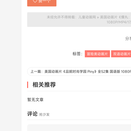
赞一个
未经允许不得转载：
儿童动画网
»
美国动画片《爆丸：星域争
1080P/MP4
分
标签：
冒险类动画片
双语动画片
相关推荐
暂无文章
评论
抢沙发