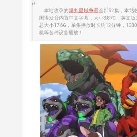
本站收录的
爆丸星域争霸
全部52集，本站
国语发音内置中文字幕，大小8.87G；英文版为
总大小17.6G，单集播放时长约12分钟，10
机等各种设备播放！