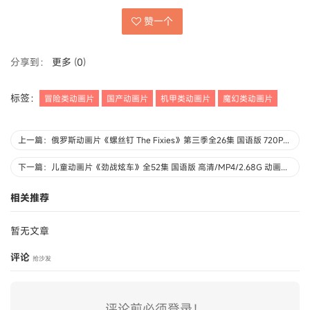
赞一个
分享到：
更多
(
0
)
标签：
冒险类动画片
国产动画片
机甲类动画片
魔幻类动画片
上一篇：俄罗斯动画片《螺丝钉 The Fixies》第三季全26集 国语版 720P/MP4/897M 动画片螺丝钉下载
下一篇：儿童动画片《劲战炫车》全52集 国语版 高清/MP4/2.68G 动画片劲战炫车下载
相关推荐
暂无文章
评论
抢沙发
评论前必须登录！