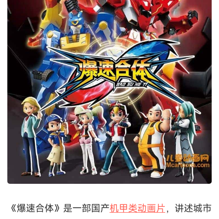
《爆速合体》是一部国产
机甲类动画片
，讲述城市