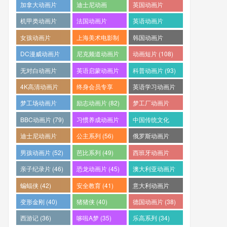
(253)
(242)
(233)
加拿大动画片
迪士尼动画
英国动画片
(228)
(227)
(212)
机甲类动画片
法国动画片
英语动画片
(205)
(204)
(187)
女孩动画片
上海美术电影制
韩国动画片
(164)
片厂 (121)
(118)
DC漫威动画片
尼克频道动画片
动画短片 (108)
(112)
(108)
无对白动画片
英语启蒙动画片
科普动画片 (93)
(96)
(95)
4K高清动画片
终身会员专享
英语学习动画片
(91)
(88)
(83)
梦工场动画片
励志动画片 (82)
梦工厂动画片
(83)
(81)
BBC动画片 (79)
习惯养成动画片
中国传统文化
(64)
(61)
迪士尼动画片
公主系列 (56)
俄罗斯动画片
(59)
(55)
男孩动画片 (52)
芭比系列 (49)
西班牙动画片
(46)
亲子纪录片 (46)
恐龙动画片 (45)
澳大利亚动画片
(45)
蝙蝠侠 (42)
安全教育 (41)
意大利动画片
(41)
变形金刚 (40)
猪猪侠 (40)
德国动画片 (38)
西游记 (36)
哆啦A梦 (35)
乐高系列 (34)