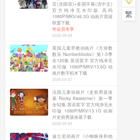
言(含国语)+多国字幕(含中文)
官方纯净无水印版 高码
繁
1080P/MKV/46.3G 动画片英雄
联盟下载
年会员专享
2026-05-08
英国儿童早教动画片《方块数
数乐 Numberblocks》第1-5季
全120集 英语英字 官方纯净无
水印版 1080P/MKV/13.6G 动
画片数字积木下载
2026-05-07
法国儿童动画片《史前男孩洛
基 Rocky Kwaterner》第一季
全52集 英语英字 官方纯净无水
印版 1080P/MKV/13.1G 动画
片史前男孩洛基下载
2026-05-06
迪士尼动画片《小蜘蛛侠和他