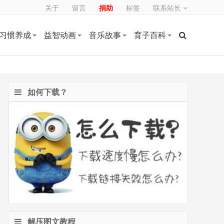
关于
留言
捐助
标签
联系站长
习惯养成
益智动画
音乐故事
育子百科
如何下载？
解压图文教程