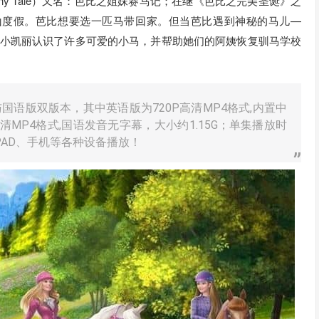
 in A Pony Tale）又名：芭比之姐妹赛马记；在继《芭比之完美圣诞》之
山度假。芭比想要选一匹马带回家。但当芭比遇到神秘的马儿—
以及小凯丽认识了许多可爱的小马，并帮助她们的阿姨恢复驯马学校
语版双版本，其中英语版为720P高清MP4格式,内置中
高清MP4格式,国语发音无字幕，大小约1.15G；单集播放时
PAD、手机等各种设备播放！