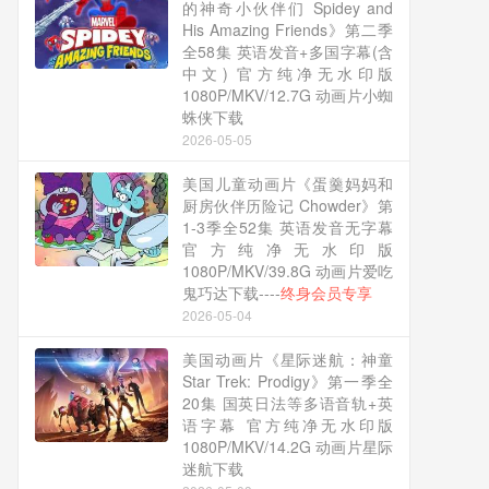
的神奇小伙伴们 Spidey and
His Amazing Friends》第二季
全58集 英语发音+多国字幕(含
中文) 官方纯净无水印版
1080P/MKV/12.7G 动画片小蜘
蛛侠下载
2026-05-05
美国儿童动画片《蛋羹妈妈和
厨房伙伴历险记 Chowder》第
1-3季全52集 英语发音无字幕
官方纯净无水印版
1080P/MKV/39.8G 动画片爱吃
鬼巧达下载----
终身会员专享
2026-05-04
美国动画片《星际迷航：神童
Star Trek: Prodigy》第一季全
20集 国英日法等多语音轨+英
语字幕 官方纯净无水印版
1080P/MKV/14.2G 动画片星际
迷航下载