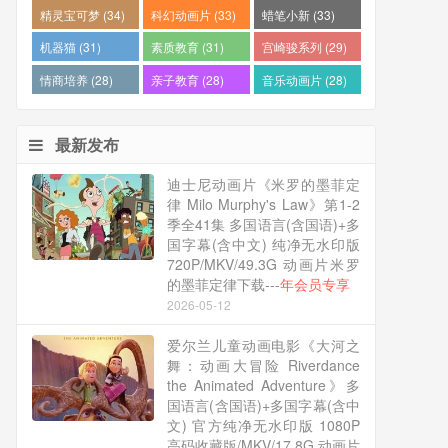
精灵宝可梦 (34)
科幻动画片 (33)
蜡笔小新 (33)
机器猫 (31)
素质教育 (31)
宫崎骏系列 (29)
情商培养 (28)
亲子教育 (28)
音乐动画片 (28)
最新发布
迪士尼动画片《米罗的墨菲定
律 Milo Murphy's Law》第1-2
季全41集 多国语言(含国语)+多
国字幕(含中文) 纯净无水印版
720P/MKV/49.3G 动画片米罗
的墨菲定律下载---
年会员专享
2026-05-12
爱尔兰儿童动画电影《大河之
舞：动画大冒险 Riverdance
the Animated Adventure》多
国语言(含国语)+多国字幕(含中
文) 官方纯净无水印版 1080P
高码收藏版/MKV/17.8G 动画片