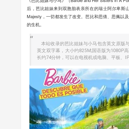
《芭比姐妹与小马》（Barbie and Her Sisters
后，芭比姐妹来到双胞胎表亲所在的瑞士阿尔卑斯
Majesty，一切都发生了改变。芭比和思倩、思佩
的生机。
本站收录的芭比姐妹与小马包含英文原版与国
英文双字幕，大小约825M;国语版为1080P
长约74分钟，可以在电视机或电脑、平板、I