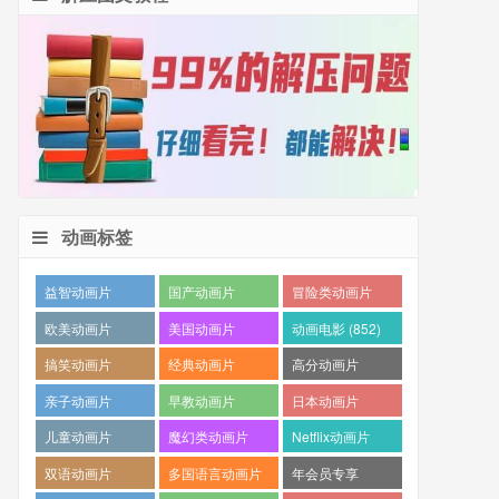
动画标签
益智动画片
国产动画片
冒险类动画片
(1530)
(1359)
(1260)
欧美动画片
美国动画片
动画电影 (852)
(1016)
(871)
搞笑动画片
经典动画片
高分动画片
(825)
(694)
(573)
亲子动画片
早教动画片
日本动画片
(389)
(386)
(359)
儿童动画片
魔幻类动画片
Netflix动画片
(350)
(286)
(280)
双语动画片
多国语言动画片
年会员专享