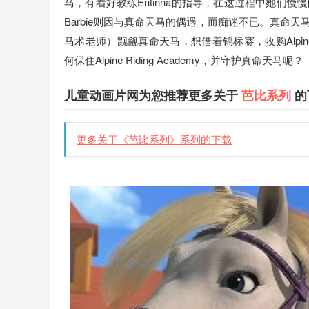
马，有着好教练Entinna的指导，在这过程中她们慢慢
Barbie则因与真命天马的偶遇，而痴迷不已。真命天马是一
马术老师）觊觎真命天马，想借着锦标赛，收购Alpine R
何保住Alpine Riding Academy，并守护真命天马呢？
儿童动画片网为您推荐更多关于
芭比系列
的
更多关于《芭比系列》系列的下载