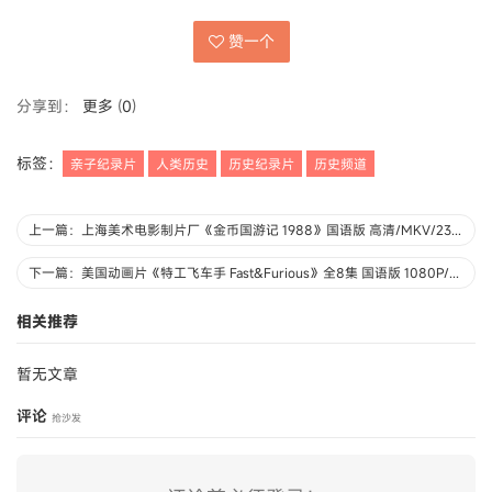
赞一个
分享到：
更多
(
0
)
标签：
亲子纪录片
人类历史
历史纪录片
历史频道
上一篇：上海美术电影制片厂《金币国游记 1988》国语版 高清/MKV/235MB 上海美术电影制片厂动画片全集下载
下一篇：美国动画片《特工飞车手 Fast&Furious》全8集 国语版 1080P/MP4/1.81G 动画片特工飞车手下载
相关推荐
暂无文章
评论
抢沙发