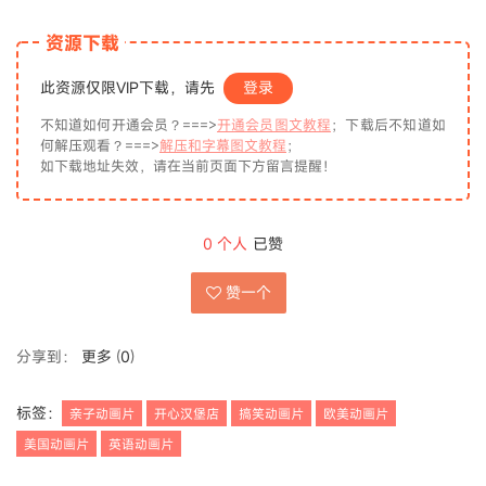
资源下载
此资源仅限VIP下载，请先
登录
不知道如何开通会员？===>
开通会员图文教程
；下载后不知道如
何解压观看？===>
解压和字幕图文教程
；
如下载地址失效，请在当前页面下方留言提醒！
0
个人
已赞
赞一个
分享到：
更多
(
0
)
标签：
亲子动画片
开心汉堡店
搞笑动画片
欧美动画片
美国动画片
英语动画片