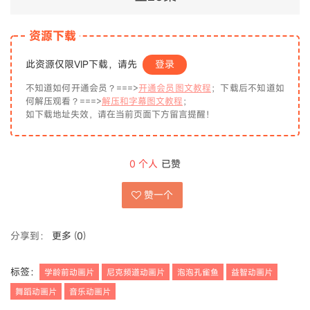
资源下载
此资源仅限VIP下载，请先
登录
不知道如何开通会员？===>
开通会员图文教程
；下载后不知道如
何解压观看？===>
解压和字幕图文教程
；
如下载地址失效，请在当前页面下方留言提醒！
0
个人
已赞
赞一个
分享到：
更多
(
0
)
标签：
学龄前动画片
尼克频道动画片
泡泡孔雀鱼
益智动画片
舞蹈动画片
音乐动画片