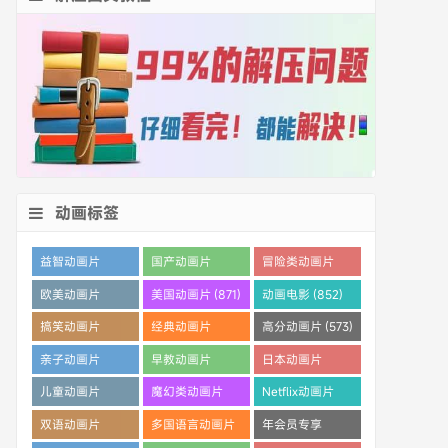
动画标签
益智动画片
国产动画片
冒险类动画片
(1530)
(1359)
(1260)
欧美动画片
美国动画片 (871)
动画电影 (852)
(1016)
搞笑动画片
经典动画片
高分动画片 (573)
(825)
(694)
亲子动画片
早教动画片
日本动画片
(389)
(386)
(359)
儿童动画片
魔幻类动画片
Netflix动画片
(350)
(286)
(280)
双语动画片
多国语言动画片
年会员专享