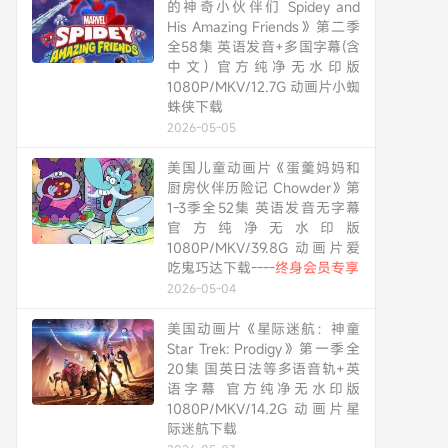
的神奇小伙伴们 Spidey and
His Amazing Friends》第二季
全58集 英语发音+多国字幕(含
中文) 官方纯净无水印版
1080P/MKV/12.7G 动画片小蜘
蛛侠下载
2026-05-05
美国儿童动画片《蛋羹妈妈和
厨房伙伴历险记 Chowder》第
1-3季全52集 英语发音无字幕
官方纯净无水印版
1080P/MKV/39.8G 动画片爱
吃鬼巧达下载----
终身会员专享
2026-05-04
美国动画片《星际迷航：神童
Star Trek: Prodigy》第一季全
20集 国英日法等多语音轨+英
语字幕 官方纯净无水印版
1080P/MKV/14.2G 动画片星
际迷航下载