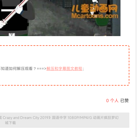
知道如何解压观看？===>
解压和字幕图文教程
；
0
个人
已赞
zy and Dream City 2019》国语中字 1080P/MP4/G 动画片疯狂梦幻
城下载