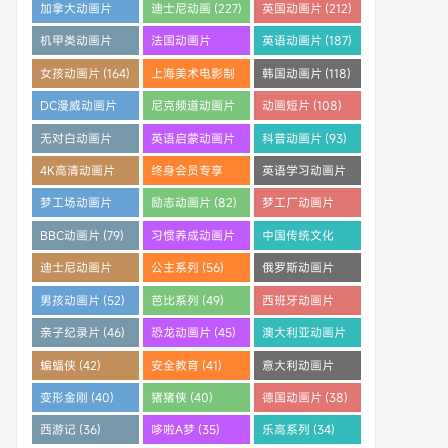
(253)
(242)
(233)
加拿大动画片
迪士尼动画 (227)
英国动画片 (212)
(228)
机甲类动画片
法国动画片
英语动画片 (187)
(205)
(204)
女孩动画片 (164)
上海美术电影制
韩国动画片 (118)
片厂 (121)
DC漫威动画片
尼克频道动画片
动画短片 (108)
(112)
(108)
无对白动画片
英语启蒙动画片
科普动画片 (93)
(96)
(95)
4K高清动画片
终身会员专享
英语学习动画片
(91)
(88)
(83)
梦工场动画片
励志动画片 (82)
梦工厂动画片
(83)
(81)
BBC动画片 (79)
习惯养成动画片
中国传统文化
(64)
(61)
迪士尼动画片
公主系列 (56)
俄罗斯动画片
(59)
(55)
男孩动画片 (52)
芭比系列 (49)
西班牙动画片
(46)
亲子纪录片 (46)
恐龙动画片 (45)
澳大利亚动画片
(45)
蝙蝠侠 (42)
安全教育 (41)
意大利动画片
(41)
变形金刚 (40)
猪猪侠 (40)
德国动画片 (38)
西游记 (36)
哆啦A梦 (35)
乐高系列 (34)