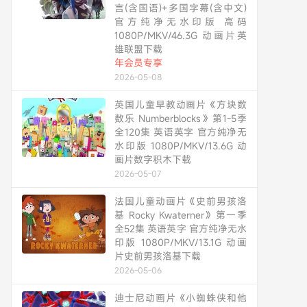
言(含国语)+多国字幕(含中文)
官方纯净无水印版 高码
1080P/MKV/46.3G 动画片英
雄联盟下载
年会员专享
2026-05-08
英国儿童早教动画片《方块数
数乐 Numberblocks》第1-5季
全120集 英语英字 官方纯净无
水印版 1080P/MKV/13.6G 动
画片数字积木下载
2026-05-07
法国儿童动画片《史前男孩洛
基 Rocky Kwaterner》第一季
全52集 英语英字 官方纯净无水
印版 1080P/MKV/13.1G 动画
片史前男孩洛基下载
2026-05-06
迪士尼动画片《小蜘蛛侠和他