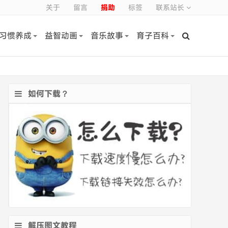
关于
留言
捐助
标签
联系站长
习惯养成
益智动画
音乐故事
育子百科
如何下载？
解压图文教程