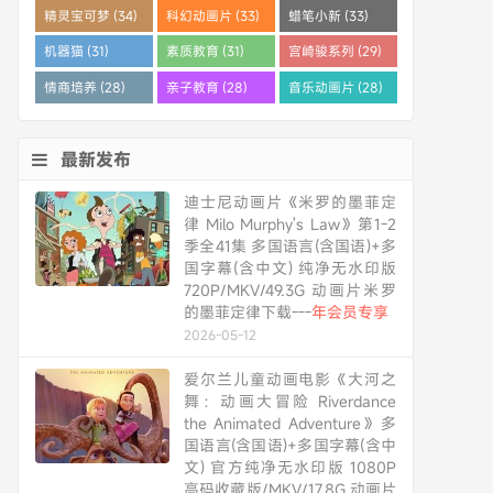
精灵宝可梦 (34)
科幻动画片 (33)
蜡笔小新 (33)
机器猫 (31)
素质教育 (31)
宫崎骏系列 (29)
情商培养 (28)
亲子教育 (28)
音乐动画片 (28)
最新发布
迪士尼动画片《米罗的墨菲定
律 Milo Murphy's Law》第1-2
季全41集 多国语言(含国语)+多
国字幕(含中文) 纯净无水印版
720P/MKV/49.3G 动画片米罗
的墨菲定律下载---
年会员专享
2026-05-12
爱尔兰儿童动画电影《大河之
舞：动画大冒险 Riverdance
the Animated Adventure》多
国语言(含国语)+多国字幕(含中
文) 官方纯净无水印版 1080P
高码收藏版/MKV/17.8G 动画片