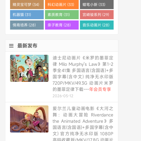
精灵宝可梦 (34)
科幻动画片 (33)
蜡笔小新 (33)
机器猫 (31)
素质教育 (31)
宫崎骏系列 (29)
情商培养 (28)
亲子教育 (28)
音乐动画片 (28)
最新发布
迪士尼动画片《米罗的墨菲定
律 Milo Murphy's Law》第1-2
季全41集 多国语言(含国语)+多
国字幕(含中文) 纯净无水印版
720P/MKV/49.3G 动画片米罗
的墨菲定律下载---
年会员专享
2026-05-12
爱尔兰儿童动画电影《大河之
舞：动画大冒险 Riverdance
the Animated Adventure》多
国语言(含国语)+多国字幕(含中
文) 官方纯净无水印版 1080P
高码收藏版/MKV/17.8G 动画片