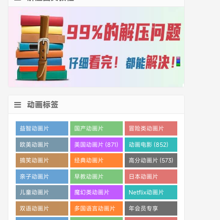
动画标签
益智动画片
国产动画片
冒险类动画片
(1530)
(1359)
(1260)
欧美动画片
美国动画片 (871)
动画电影 (852)
(1016)
搞笑动画片
经典动画片
高分动画片 (573)
(825)
(694)
亲子动画片
早教动画片
日本动画片
(389)
(386)
(359)
儿童动画片
魔幻类动画片
Netflix动画片
(350)
(286)
(280)
双语动画片
多国语言动画片
年会员专享