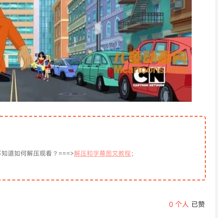
知道如何解压观看？===>
解压和字幕图文教程
；
0
个人
已赞