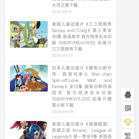
大河之舞下载
2026-05-11
美国儿童动画片《三三爬爬秀
Sanjay and Craig》第三季全
30集 英语英字 官方纯净无水印
版 1080P/MKV/19.3G 动画片
三三爬爬秀下载
2026-05-10
日本儿童动画片《蜡笔小新外
传：孤狼与家人 Shin chan
Spin-off:Lone Wolf and
Family》全13集 国英日韩四语
四字 官方纯净无水印版
1080P/MKV/5.02G 动画片蜡
笔小新下载
2026-05-09
美国儿童动画片《英雄联盟：
双城之战 Arcane：League of
繁
Legends》第一季全9集 多国语