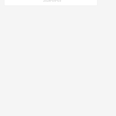
2026-05-03