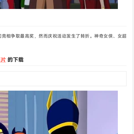
们竞相争取最高奖，然而庆祝活动发生了转折。神奇女侠、女超
画片
的下载