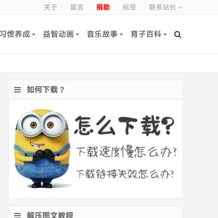
关于
留言
捐助
标签
联系站长
习惯养成
益智动画
音乐故事
育子百科
如何下载？
解压图文教程