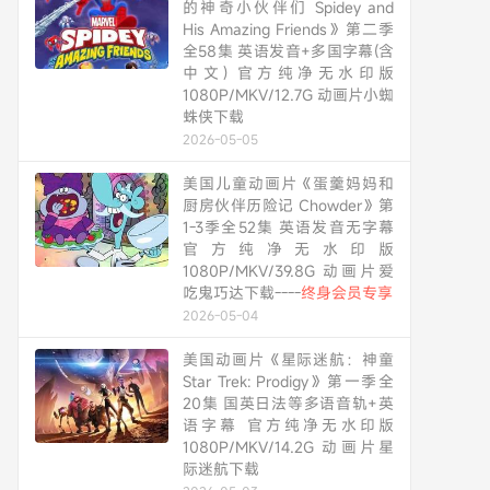
的神奇小伙伴们 Spidey and
His Amazing Friends》第二季
全58集 英语发音+多国字幕(含
中文) 官方纯净无水印版
1080P/MKV/12.7G 动画片小蜘
蛛侠下载
2026-05-05
美国儿童动画片《蛋羹妈妈和
厨房伙伴历险记 Chowder》第
1-3季全52集 英语发音无字幕
官方纯净无水印版
1080P/MKV/39.8G 动画片爱
吃鬼巧达下载----
终身会员专享
2026-05-04
美国动画片《星际迷航：神童
Star Trek: Prodigy》第一季全
20集 国英日法等多语音轨+英
语字幕 官方纯净无水印版
1080P/MKV/14.2G 动画片星
际迷航下载