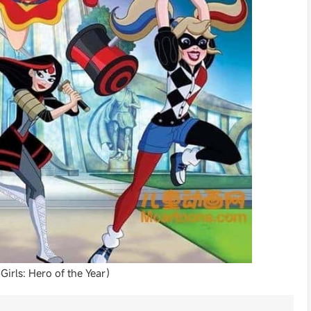
 Hero of the Year）