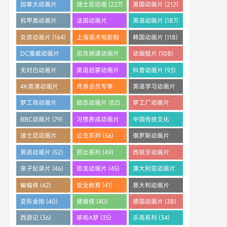
(253)
(242)
(233)
加拿大动画片
迪士尼动画 (227)
英国动画片 (212)
(228)
机甲类动画片
法国动画片
英语动画片 (187)
(205)
(204)
女孩动画片 (164)
上海美术电影制
韩国动画片 (118)
片厂 (121)
DC漫威动画片
尼克频道动画片
动画短片 (108)
(112)
(108)
无对白动画片
英语启蒙动画片
科普动画片 (93)
(96)
(95)
4K高清动画片
终身会员专享
英语学习动画片
(91)
(88)
(83)
梦工场动画片
励志动画片 (82)
梦工厂动画片
(83)
(81)
BBC动画片 (79)
习惯养成动画片
中国传统文化
(64)
(61)
迪士尼动画片
公主系列 (56)
俄罗斯动画片
(59)
(55)
男孩动画片 (52)
芭比系列 (49)
西班牙动画片
(46)
亲子纪录片 (46)
恐龙动画片 (45)
澳大利亚动画片
(45)
蝙蝠侠 (42)
安全教育 (41)
意大利动画片
(41)
变形金刚 (40)
猪猪侠 (40)
德国动画片 (38)
西游记 (36)
哆啦A梦 (35)
乐高系列 (34)