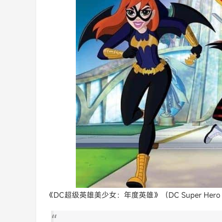
《DC超级英雄美少女：年度英雄》（DC Super Hero Girls: