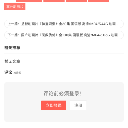
高分动画片
上一篇：益智动画片《神童项橐》全60集 国语版 高清/MP4/3.44G 动画片神童项橐下载
下一篇：国产动画片《无敌优优》全100集 国语版 高清/MP4/6.06G 动画片无敌优优下载
相关推荐
暂无文章
评论
抢沙发
评论前必须登录！
立即登录
注册