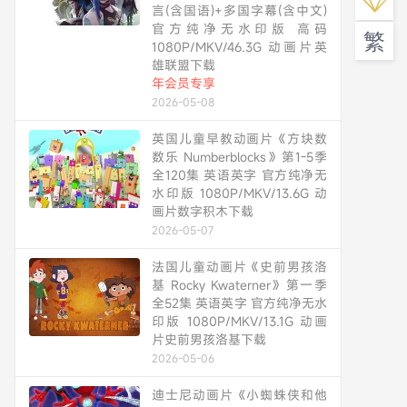
言(含国语)+多国字幕(含中文)
官方纯净无水印版 高码
繁
1080P/MKV/46.3G 动画片英
雄联盟下载
年会员专享
2026-05-08
英国儿童早教动画片《方块数
数乐 Numberblocks》第1-5季
全120集 英语英字 官方纯净无
水印版 1080P/MKV/13.6G 动
画片数字积木下载
2026-05-07
法国儿童动画片《史前男孩洛
基 Rocky Kwaterner》第一季
全52集 英语英字 官方纯净无水
印版 1080P/MKV/13.1G 动画
片史前男孩洛基下载
2026-05-06
迪士尼动画片《小蜘蛛侠和他