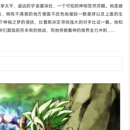
安享太平，遥远的宇宙最深处，一个可怕的神明悠然苏醒。他是破
性，稍有不满意的地方便面不改色地摧毁一颗星球以及上面的生
个神秘之梦的侵扰，比鲁斯决定寻找强大的对手比试一番。他和
伴们面临前所未有的挑战，而他将朝着神的境界全力冲刺……