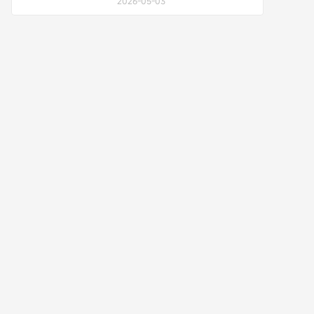
2026-05-03