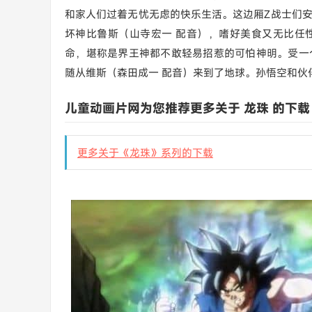
和家人们过着无忧无虑的快乐生活。这边厢Z战士们
坏神比鲁斯（山寺宏一 配音），嗜好美食又无比任
命，堪称是界王神都不敢轻易招惹的可怕神明。受一
随从维斯（森田成一 配音）来到了地球。孙悟空和伙
儿童动画片网为您推荐更多关于 龙珠 的下载
更多关于《龙珠》系列的下载