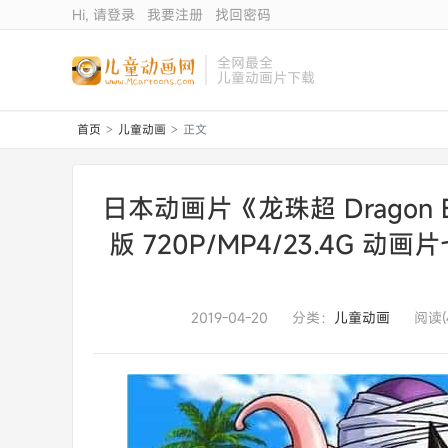
Hi, 请登录
我要注册
找回密码
全网最全
儿童动画片下载
首页
儿童动画
正文
>
>
日本动画片《龙珠超 Dragon Ba
版 720P/MP4/23.4G
2019-04-20
分类：
儿童动画
阅读(4