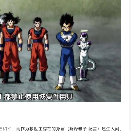
归和平，而作为救世主存在的孙君（野泽雅子 配音）还生人间，