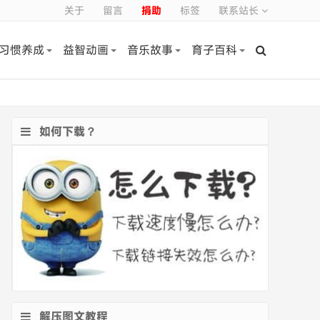
关于
留言
捐助
标签
联系站长
习惯养成
益智动画
音乐故事
育子百科
如何下载？
解压图文教程