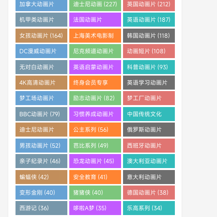
(253)
(242)
(233)
加拿大动画片
迪士尼动画 (227)
英国动画片 (212)
(228)
机甲类动画片
法国动画片
英语动画片 (187)
(205)
(204)
女孩动画片 (164)
上海美术电影制
韩国动画片 (118)
片厂 (121)
DC漫威动画片
尼克频道动画片
动画短片 (108)
(112)
(108)
无对白动画片
英语启蒙动画片
科普动画片 (93)
(96)
(95)
4K高清动画片
终身会员专享
英语学习动画片
(91)
(88)
(83)
梦工场动画片
励志动画片 (82)
梦工厂动画片
(83)
(81)
BBC动画片 (79)
习惯养成动画片
中国传统文化
(64)
(61)
迪士尼动画片
公主系列 (56)
俄罗斯动画片
(59)
(55)
男孩动画片 (52)
芭比系列 (49)
西班牙动画片
(46)
亲子纪录片 (46)
恐龙动画片 (45)
澳大利亚动画片
(45)
蝙蝠侠 (42)
安全教育 (41)
意大利动画片
(41)
变形金刚 (40)
猪猪侠 (40)
德国动画片 (38)
西游记 (36)
哆啦A梦 (35)
乐高系列 (34)