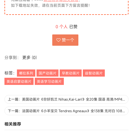
如下载地址失效，请在当前页面下方留言提醒！
0
个人
已赞
赞一个
分享到：
更多
(
0
)
标签：
嘟拉系列
国产动画片
早教动画片
益智动画片
英语启蒙动画片
英语学习动画片
上一篇：美国动画片《你好凯兰 Nihao,Kai-Lan!》全20集 国语 高清/MP4/1.77G 动画片你好凯兰下载
下一篇：法国动画片《小羊宝贝 Tendres Agneaux》全138集 无对白 1080P/MP4/3.02G 动画片小羊宝贝下载
相关推荐