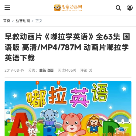
首页
益智动画
正文
>
>
早教动画片《嘟拉学英语》全63集 国
语版 高清/MP4/787M 动画片嘟拉学
英语下载
2019-08-19
分类：
益智动画
阅读(4059)
评论(0)