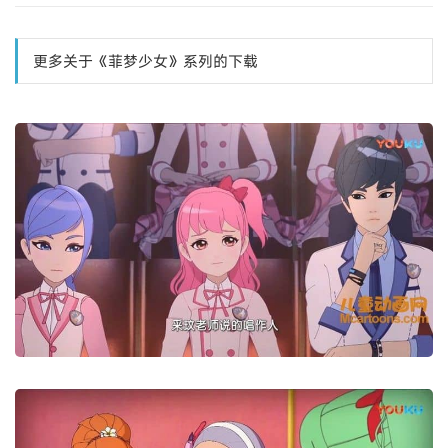
更多关于《菲梦少女》系列的下载