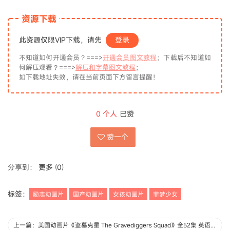
资源下载
此资源仅限VIP下载，请先
登录
不知道如何开通会员？===>
开通会员图文教程
；下载后不知道如
何解压观看？===>
解压和字幕图文教程
；
如下载地址失效，请在当前页面下方留言提醒！
0
个人
已赞
赞一个
分享到：
更多
(
0
)
标签：
励志动画片
国产动画片
女孩动画片
菲梦少女
上一篇：美国动画片《盗墓克星 The Gravediggers Squad》全52集 英语中字 高清/MP4/2.38G 动画片盗墓克星下载