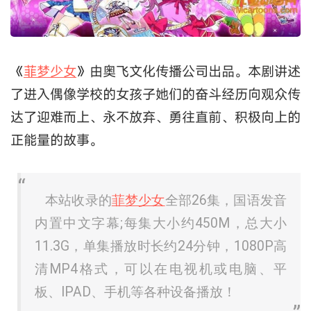
《
菲梦少女
》由奥飞文化传播公司出品。本剧讲述
了进入偶像学校的女孩子她们的奋斗经历向观众传
达了迎难而上、永不放弃、勇往直前、积极向上的
正能量的故事。
本站收录的
菲梦少女
全部26集，国语发音
内置中文字幕;每集大小约450M，总大小
11.3G，单集播放时长约24分钟，1080P高
清MP4格式，可以在电视机或电脑、平
板、IPAD、手机等各种设备播放！