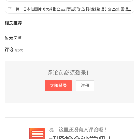
下一篇：日本动画片《大拇指公主/玛雅历险记/拇指姬物语》全26集 国语版 720P/MP4/6.51G 动画片下载
相关推荐
暂无文章
评论
抢沙发
评论前必须登录！
立即登录
注册