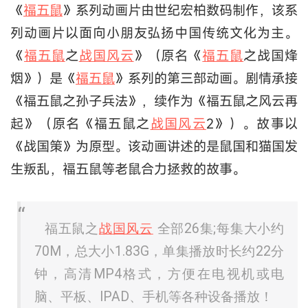
《
福五鼠
》系列动画片由世纪宏柏数码制作，该系
列动画片以面向小朋友弘扬中国传统文化为主。
《
福五鼠
之
战国风云
》（原名《
福五鼠
之战国烽
烟》）是《
福五鼠
》系列的第三部动画。剧情承接
《福五鼠之孙子兵法》，续作为《福五鼠之风云再
起》（原名《福五鼠之
战国风云
2》）。故事以
《战国策》为原型。该动画讲述的是鼠国和猫国发
生叛乱，福五鼠等老鼠合力拯救的故事。
福五鼠之
战国风云
全部26集;每集大小约
70M，总大小1.83G，单集播放时长约22分
钟，高清MP4格式，方便在电视机或电
脑、平板、IPAD、手机等各种设备播放！