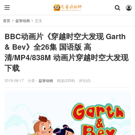
首页
益智动画
正文
>
>
BBC动画片《穿越时空大发现 Garth
& Bev》全26集 国语版 高
清/MP4/838M 动画片穿越时空大发现
下载
2019-08-17
分类：
益智动画
阅读(3358)
评论(0)