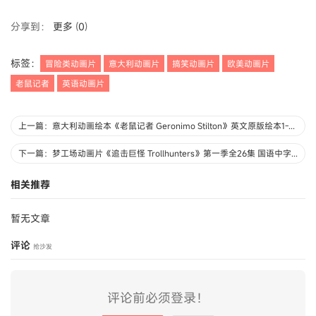
分享到：
更多
(
0
)
标签：
冒险类动画片
意大利动画片
搞笑动画片
欧美动画片
老鼠记者
英语动画片
上一篇：意大利动画绘本《老鼠记者 Geronimo Stilton》英文原版绘本1-10册（PDF+MP3） 高清 /PDF/1.48G 老鼠记者绘本下载
下一篇：梦工场动画片《追击巨怪 Trollhunters》第一季全26集 国语中字 1080P/MP4/8.79G 动画片追击巨怪 下载
相关推荐
暂无文章
评论
抢沙发
评论前必须登录！