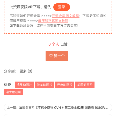
此资源仅限VIP下载，请先
登录
不知道如何开通会员？===>
开通会员图文教程
；下载后不知道如
何解压观看？===>
解压和字幕图文教程
；
如下载地址失效，请在当前页面下方留言提醒！
0
个人
已赞
赞一个
分享到：
更多
(
0
)
标签：
搞笑动画片
欧美动画片
经典动画片
美国动画片
迪士尼动画
上一篇：法国动画片《不死小萌物 OVNI》第二季全52集 国语版 1080P/MP4/2.22G 动画片下载