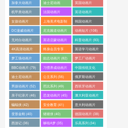
(253)
(242)
(233)
加拿大动画片
迪士尼动画
英国动画片
(228)
(227)
(212)
机甲类动画片
法国动画片
英语动画片
(205)
(204)
(187)
女孩动画片
上海美术电影制
韩国动画片
(164)
片厂 (121)
(118)
DC漫威动画片
尼克频道动画片
动画短片 (108)
(112)
(108)
无对白动画片
英语启蒙动画片
科普动画片 (93)
(96)
(95)
4K高清动画片
终身会员专享
英语学习动画片
(91)
(88)
(83)
梦工场动画片
励志动画片 (82)
梦工厂动画片
(83)
(81)
BBC动画片 (79)
习惯养成动画片
中国传统文化
(64)
(61)
迪士尼动画片
公主系列 (56)
俄罗斯动画片
(59)
(55)
男孩动画片 (52)
芭比系列 (49)
西班牙动画片
(46)
亲子纪录片 (46)
恐龙动画片 (45)
澳大利亚动画片
(45)
蝙蝠侠 (42)
安全教育 (41)
意大利动画片
(41)
变形金刚 (40)
猪猪侠 (40)
德国动画片 (38)
西游记 (36)
哆啦A梦 (35)
乐高系列 (34)