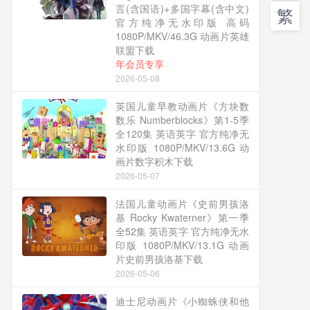
言(含国语)+多国字幕(含中文)
繁
官方纯净无水印版 高码
1080P/MKV/46.3G 动画片英雄
联盟下载
年会员专享
2026-05-08
英国儿童早教动画片《方块数
数乐 Numberblocks》第1-5季
全120集 英语英字 官方纯净无
水印版 1080P/MKV/13.6G 动
画片数字积木下载
2026-05-07
法国儿童动画片《史前男孩洛
基 Rocky Kwaterner》第一季
全52集 英语英字 官方纯净无水
印版 1080P/MKV/13.1G 动画
片史前男孩洛基下载
2026-05-06
迪士尼动画片《小蜘蛛侠和他