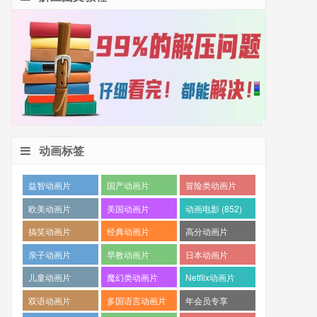
动画标签
益智动画片
国产动画片
冒险类动画片
(1530)
(1359)
(1260)
欧美动画片
美国动画片
动画电影 (852)
(1016)
(871)
搞笑动画片
经典动画片
高分动画片
(825)
(694)
(573)
亲子动画片
早教动画片
日本动画片
(389)
(386)
(359)
儿童动画片
魔幻类动画片
Netflix动画片
(350)
(286)
(280)
双语动画片
多国语言动画片
年会员专享