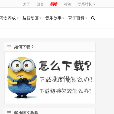
关于
留言
捐助
标签
联系站长
习惯养成
益智动画
音乐故事
育子百科
如何下载？
解压图文教程