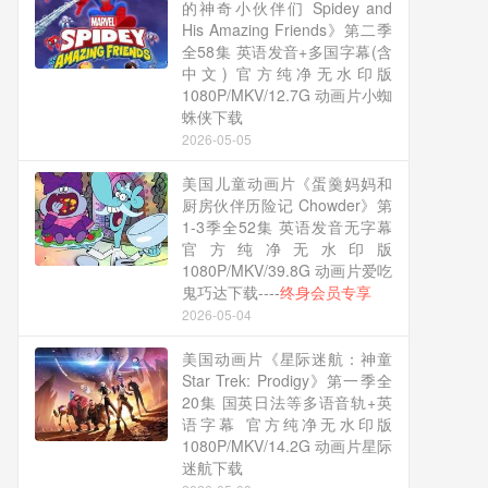
的神奇小伙伴们 Spidey and
His Amazing Friends》第二季
全58集 英语发音+多国字幕(含
中文) 官方纯净无水印版
1080P/MKV/12.7G 动画片小蜘
蛛侠下载
2026-05-05
美国儿童动画片《蛋羹妈妈和
厨房伙伴历险记 Chowder》第
1-3季全52集 英语发音无字幕
官方纯净无水印版
1080P/MKV/39.8G 动画片爱吃
鬼巧达下载----
终身会员专享
2026-05-04
美国动画片《星际迷航：神童
Star Trek: Prodigy》第一季全
20集 国英日法等多语音轨+英
语字幕 官方纯净无水印版
1080P/MKV/14.2G 动画片星际
迷航下载