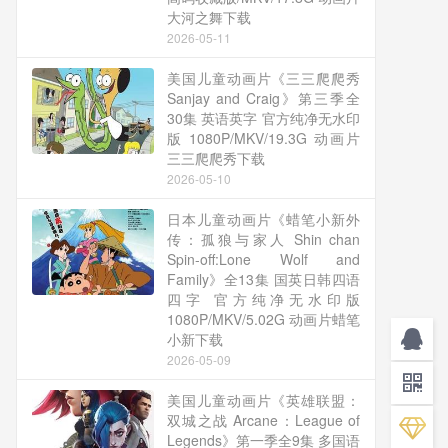
大河之舞下载
2026-05-11
美国儿童动画片《三三爬爬秀
Sanjay and Craig》第三季全
30集 英语英字 官方纯净无水印
版 1080P/MKV/19.3G 动画片
三三爬爬秀下载
2026-05-10
日本儿童动画片《蜡笔小新外
传：孤狼与家人 Shin chan
Spin-off:Lone Wolf and
Family》全13集 国英日韩四语
四字 官方纯净无水印版
1080P/MKV/5.02G 动画片蜡笔
小新下载
2026-05-09
美国儿童动画片《英雄联盟：
双城之战 Arcane：League of
Legends》第一季全9集 多国语