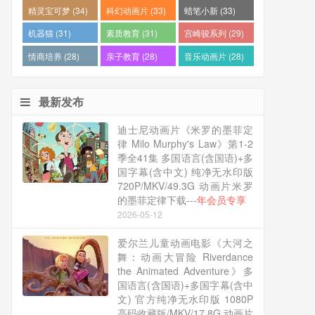
精灵宝可梦 (34)
科幻动画片 (33)
蜡笔小新 (33)
机器猫 (31)
素质教育 (31)
宫崎骏系列 (29)
情商培养 (28)
亲子教育 (28)
音乐动画片 (28)
最新发布
迪士尼动画片《米罗的墨菲定
律 Milo Murphy's Law》第1-2
季全41集 多国语言(含国语)+多
国字幕(含中文) 纯净无水印版
720P/MKV/49.3G 动画片米罗
的墨菲定律下载---
年会员专享
2026-05-12
爱尔兰儿童动画电影《大河之
舞：动画大冒险 Riverdance
the Animated Adventure》多
国语言(含国语)+多国字幕(含中
文) 官方纯净无水印版 1080P
高码收藏版/MKV/17.8G 动画片