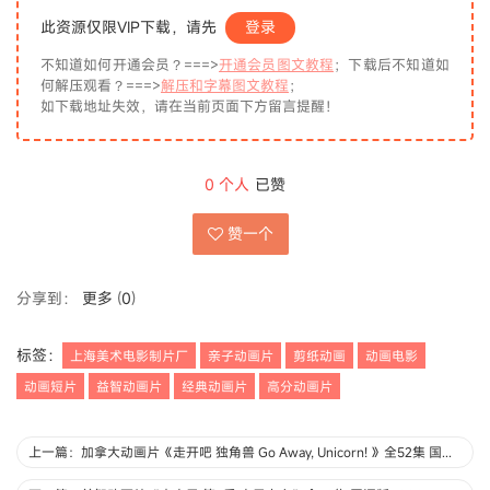
此资源仅限VIP下载，请先
登录
不知道如何开通会员？===>
开通会员图文教程
；下载后不知道如
何解压观看？===>
解压和字幕图文教程
；
如下载地址失效，请在当前页面下方留言提醒！
0
个人
已赞
赞一个
分享到：
更多
(
0
)
标签：
上海美术电影制片厂
亲子动画片
剪纸动画
动画电影
动画短片
益智动画片
经典动画片
高分动画片
上一篇：加拿大动画片《走开吧 独角兽 Go Away, Unicorn! 》全52集 国语版52集+英语版52集 1080P/MP4/8.47G 动画片走开吧 独角兽下载