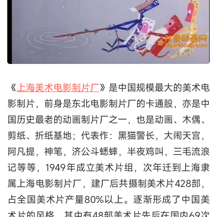
《
上海美术电影制片厂
》是中国规模最大的美术电
影制片，前身是东北电影制片厂的卡通股，亦是中
国历史最老的动画制片厂之一，也是动画、木偶、
剪纸、折纸基地；代表作：黑猫警长，大闹天宫，
阿凡提，神笔，济公斗蟋蟀，半夜鸡叫，三毛流浪
记等等，1949年成立美术片组，次年迁到上海隶
属上海电影制片厂，建厂后共摄制美术片428部，
占全国美术片产量80%以上。逐渐形成了中国美
术片的风格。其中有48部美术片先后在国内69次