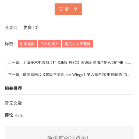
赞一个
分享到：
更多
(
0
)
标签：
动画电影
日本动画片
魔法少女伊莉雅
上一篇：上海美术电影制片厂《鹿铃 1982》国语版 高清/MKV/251MB 上海美术电影制片厂动画片全集下载
下一篇：韩国动画片《超级飞侠 Super Wings》第六季全20集 国语版 1080P/MP4/6.5G 超级飞侠第6季全集下载
相关推荐
暂无文章
评论
抢沙发
评论前必须登录！