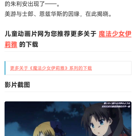
的朱利安出现了——。
美游与士郎、恩兹华斯的因缘，在此揭晓。
儿童动画片网为您推荐更多关于
魔法少女伊
莉雅
的下载
更多关于《魔法少女伊莉雅》系列的下载
影片截图