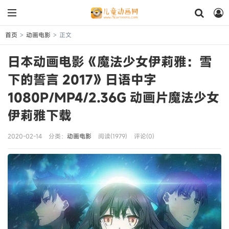
首页
动画电影
正文
>
>
日本动画电影《魔法少女伊莉雅：雪
下的誓言 2017》日语中字
1080P/MP4/2.36G 动画片魔法少女
伊莉雅下载
2020-02-14
分类：
动画电影
阅读(1979)
评论(0)