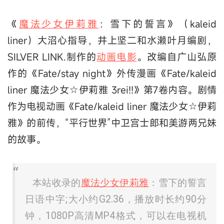
《
魔法少女伊莉雅
：雪下的誓言》（kaleid
liner）大沼心指导，井上坚二和水濑叶月编剧，
SILVER LINK.制作的
动画电影
。改编自广山弘原
作的《Fate/stay night》外传漫画《Fate/kaleid
liner 魔法少女☆伊莉雅 3rei!!》第7卷内容。剧情
作为电视动画《Fate/kaleid liner 魔法少女☆伊莉
雅》的前传，“平行世界”中卫宫士郎和美游两兄妹
的故事。
本站收录的
魔法少女伊莉雅
：雪下的誓言
日语中字;大小约G2.36，播放时长约90分
钟，1080P高清MP4格式，可以在电视机