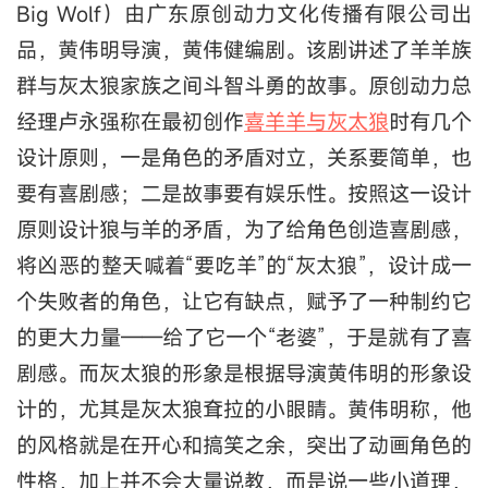
Big Wolf）由广东原创动力文化传播有限公司出
品，黄伟明导演，黄伟健编剧。该剧讲述了羊羊族
群与灰太狼家族之间斗智斗勇的故事。原创动力总
经理卢永强称在最初创作
喜羊羊与灰太狼
时有几个
设计原则，一是角色的矛盾对立，关系要简单，也
要有喜剧感；二是故事要有娱乐性。按照这一设计
原则设计狼与羊的矛盾，为了给角色创造喜剧感，
将凶恶的整天喊着“要吃羊”的“灰太狼”，设计成一
个失败者的角色，让它有缺点，赋予了一种制约它
的更大力量——给了它一个“老婆”，于是就有了喜
剧感。而灰太狼的形象是根据导演黄伟明的形象设
计的，尤其是灰太狼耷拉的小眼睛。黄伟明称，他
的风格就是在开心和搞笑之余，突出了动画角色的
性格，加上并不会大量说教，而是说一些小道理，