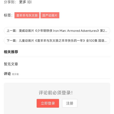
分享到：
更多
(
0
)
标签：
喜羊羊与灰太狼
国产动画片
上一篇：漫威动画片《少年钢铁侠 Iron Man: Armored Adventures》第2季全52集 国语中字 1080P/MP4/5.56G 超级英雄的成长史
下一篇：儿童动画片《喜羊羊与灰太狼之羊羊快乐的一年》全100集 国语中字 1080P/MP4/10.8G 喜羊羊与灰太狼全集下载
相关推荐
暂无文章
评论
抢沙发
评论前必须登录！
立即登录
注册