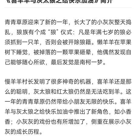
《喜羊羊与灰太狼之给快乐加油》简介
青青草原迎来了新的一年，长大了的小灰灰整天捣
乱，狼族有个成 “狼” 仪式：凡是年满七岁的狼必
须抓到一只羊，否则会被开除狼籍。懒羊羊在苹果
树下睡觉，被掉落的一颗苹果砸晕，他偶然发现自
己能够随心所欲，最后发觉是南柯一梦。
慢羊羊村长发明了很多神奇的机器，喜羊羊还是那
么的聪明，灰太狼和红太狼仍然是无法吃到羊。这
一年的青青草原仍然带给小朋友无限的快乐。喜羊
羊与灰太狼之给快乐加油中推出了新角色，如小香
香；小灰灰的戏份也有所增加了，侧重在展示小灰
灰的成长历程。