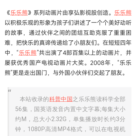
《
乐乐熊
》系列动画片由享弘影视股创造。
乐乐熊
以积极乐观的形象为孩子们讲述了一个个美好动听
的故事，通过伙伴之间的团结互助克服了重重困
难，把快乐的真谛传递给了小朋友们。在短短四年
中，“
乐乐熊
”共出演了4部百集以上的动画片，并
屡获优秀国产电视动画片大奖。2008年，“乐乐
熊”更是走出国门，与外国小伙伴们交起了朋友。
本站收录的
科普中国
之乐乐熊读科学全部
56集，国英语发音内置中文字幕;每集大小
约M，总大小2.32G，单集播放时长约3分
钟，1080P高清MP4格式，可以在电视机