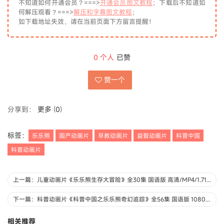
不知道如何开通会员？===>
开通会员图文教程
；下载后不知道如
何解压观看？===>
解压和字幕图文教程
；
如下载地址失效，请在当前页面下方留言提醒！
0
个人
已赞
赞一个
分享到：
更多
(
0
)
标签：
乐乐熊
国产动画片
早教动画片
益智动画片
科普中国
科普动画片
上一篇：儿童动画片《乐乐熊生存大冒险》全30集 国语版 高清/MP4/1.71G 动画片乐乐熊生存大冒险下载
下一篇：科普动画片《科普中国之乐乐熊奇幻追踪》全56集 国语版 1080P/MP4/2.17G 动画片科普中国之乐乐熊奇幻追踪下载
相关推荐