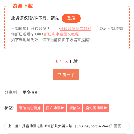
资源下载
此资源仅限VIP下载，请先
登录
不知道如何开通会员？===>
开通会员图文教程
；下载后不知道如
何解压观看？===>
解压和字幕图文教程
；
如下载地址失效，请在当前页面下方留言提醒！
0
个人
已赞
赞一个
分享到：
更多
(
0
)
标签：
冒险类动画片
国产动画片
猪猪侠
魔幻类动画片
上一篇：儿童动画电影《红孩儿大话火焰山 Journey to the West》国语版 1080P/MKV/1.1G 动画片红孩儿大话火焰山下载