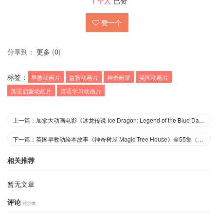
1
个人
已赞
赞一个
分享到：
更多
(
0
)
标签：
早教动画片
益智动画片
神奇树屋
英国动画片
英语启蒙动画片
英语学习动画片
上一篇：加拿大动画电影《冰龙传说 Ice Dragon: Legend of the Blue Daisies》英语中英双字 1080P/MP4/1.02G 动画片冰龙传说下载
下一篇：英国早教动绘本故事《神奇树屋 Magic Tree House》全55集（MOBI+PDF+MP3）+The Musical CD PDF/MP4/2.64G 动画片神奇树屋下载
相关推荐
暂无文章
评论
抢沙发