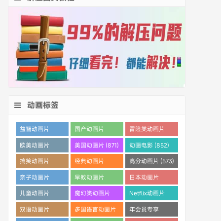
动画标签
益智动画片
国产动画片
冒险类动画片
(1530)
(1359)
(1260)
欧美动画片
美国动画片 (871)
动画电影 (852)
(1016)
搞笑动画片
经典动画片
高分动画片 (573)
(825)
(694)
亲子动画片
早教动画片
日本动画片
(389)
(386)
(359)
儿童动画片
魔幻类动画片
Netflix动画片
(350)
(286)
(280)
双语动画片
多国语言动画片
年会员专享