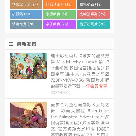
精灵宝可梦 (34)
科幻动画片 (33)
蜡笔小新 (33)
机器猫 (31)
素质教育 (31)
宫崎骏系列 (29)
情商培养 (28)
亲子教育 (28)
音乐动画片 (28)
最新发布
迪士尼动画片《米罗的墨菲定
律 Milo Murphy's Law》第1-2
季全41集 多国语言(含国语)+多
国字幕(含中文) 纯净无水印版
720P/MKV/49.3G 动画片米罗
的墨菲定律下载---
年会员专享
2026-05-12
爱尔兰儿童动画电影《大河之
舞：动画大冒险 Riverdance
the Animated Adventure》多
国语言(含国语)+多国字幕(含中
文) 官方纯净无水印版 1080P
高码收藏版/MKV/17.8G 动画片