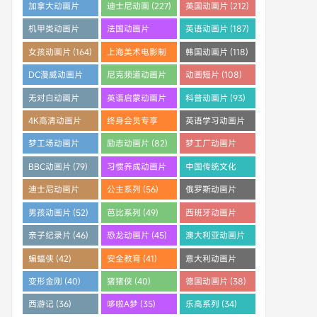
(253)
(242)
(233)
加拿大动画片
迪士尼动画 (227)
英国动画片 (212)
(228)
机甲类动画片
法国动画片
英语动画片 (187)
(205)
(204)
女孩动画片 (164)
上海美术电影制
韩国动画片 (118)
片厂 (121)
DC漫威动画片
尼克频道动画片
动画短片 (108)
(112)
(108)
无对白动画片
英语启蒙动画片
科普动画片 (93)
(96)
(95)
4K高清动画片
终身会员专享
英语学习动画片
(91)
(88)
(83)
梦工场动画片
励志动画片 (82)
梦工厂动画片
(83)
(81)
BBC动画片 (79)
习惯养成动画片
中国传统文化
(64)
(61)
迪士尼动画片
公主系列 (56)
俄罗斯动画片
(59)
(55)
男孩动画片 (52)
芭比系列 (49)
西班牙动画片
(46)
亲子纪录片 (46)
恐龙动画片 (45)
澳大利亚动画片
(45)
蝙蝠侠 (42)
安全教育 (41)
意大利动画片
(41)
变形金刚 (40)
猪猪侠 (40)
德国动画片 (38)
西游记 (36)
哆啦A梦 (35)
乐高系列 (34)