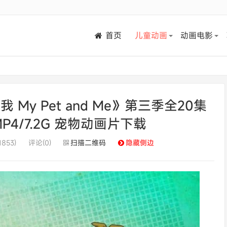
首页
儿童动画
动画电影
My Pet and Me》第三季全20集
MP4/7.2G 宠物动画片下载
853)
评论(0)
扫描二维码
隐藏侧边