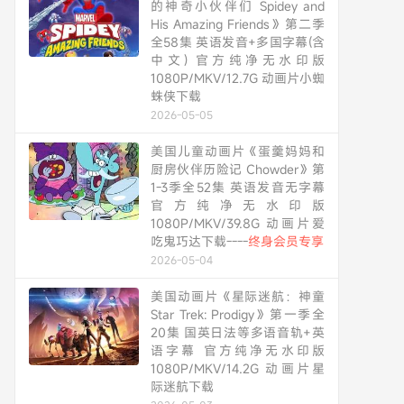
的神奇小伙伴们 Spidey and
His Amazing Friends》第二季
全58集 英语发音+多国字幕(含
中文) 官方纯净无水印版
1080P/MKV/12.7G 动画片小蜘
蛛侠下载
2026-05-05
美国儿童动画片《蛋羹妈妈和
厨房伙伴历险记 Chowder》第
1-3季全52集 英语发音无字幕
官方纯净无水印版
1080P/MKV/39.8G 动画片爱
吃鬼巧达下载----
终身会员专享
2026-05-04
美国动画片《星际迷航：神童
Star Trek: Prodigy》第一季全
20集 国英日法等多语音轨+英
语字幕 官方纯净无水印版
1080P/MKV/14.2G 动画片星
际迷航下载