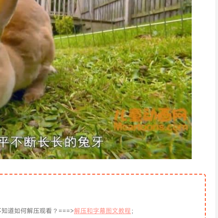
知道如何解压观看？===>
解压和字幕图文教程
；